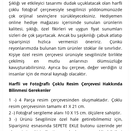
Şıklığı ve etkileyici tasarımı dudak uçuklatacak olan harfli
çoklu fotoğraf çerçevesiyle sevgilinizi yıldönümünüzde
çok orijinal sevinçlere sürükleyeceksiniz. Hediyemen
online hediye mağazası içerisinde sunulan ürünlerin
kalitesi, şıklığı, özel fikirleri ve uygun fiyat sunumları
sizleri de çok şaşırtacak. Ancak bu şaşkınlığı çabuk atlatıp
siparişinizi hızlıca vermenizi öneririz. Çünkü
reyonlarımızda bulunan tüm ürünler stoklar ile sınırlıdır.
Kişiye özel resim çerçevesi ürünüyle sevgilinizle birlikte
çekilmiş en mutlu anlarınızı ölümsüzlüğe
kavuşturabilirsiniz. Ayrıca bu çerçeve, değer verdiğin iz
insanlar için de moral kaynağı olacaktır.
Harfli ve Fotoğraflı Çoklu Resim Çerçevesi Hakkında
Bilinmesi Gerekenler
1 -) 4 Parça resim çerçevesinden oluşmaktadır. Çoklu
resim çerçevesinin tamamı 41 X 21 cm.
2 -) Fotoğraf sergileme alanı 10 X 15 cm. ölçülere sahiptir.
3 -) Ürünü Sevgilinize özel hale getirebilmemiz için,
Siparişiniz esnasında SEPETE EKLE butonu üzerinde yer