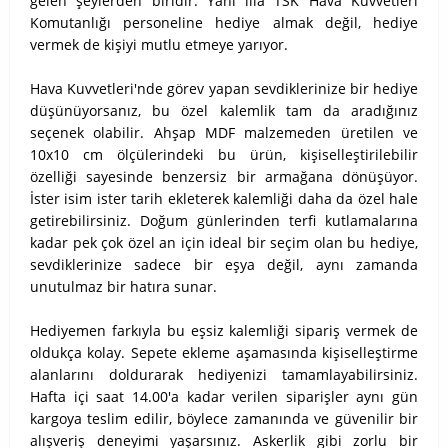
gelen şeylerden biridir. Yani illa TSK Hava Kuvvetleri
Komutanlığı personeline hediye almak değil, hediye
vermek de kişiyi mutlu etmeye yarıyor.
Hava Kuvvetleri'nde görev yapan sevdiklerinize bir hediye
düşünüyorsanız, bu özel kalemlik tam da aradığınız
seçenek olabilir. Ahşap MDF malzemeden üretilen ve
10x10 cm ölçülerindeki bu ürün, kişiselleştirilebilir
özelliği sayesinde benzersiz bir armağana dönüşüyor.
İster isim ister tarih ekleterek kalemliği daha da özel hale
getirebilirsiniz. Doğum günlerinden terfi kutlamalarına
kadar pek çok özel an için ideal bir seçim olan bu hediye,
sevdiklerinize sadece bir eşya değil, aynı zamanda
unutulmaz bir hatıra sunar.
Hediyemen farkıyla bu eşsiz kalemliği sipariş vermek de
oldukça kolay. Sepete ekleme aşamasında kişiselleştirme
alanlarını doldurarak hediyenizi tamamlayabilirsiniz.
Hafta içi saat 14.00'a kadar verilen siparişler aynı gün
kargoya teslim edilir, böylece zamanında ve güvenilir bir
alışveriş deneyimi yaşarsınız. Askerlik gibi zorlu bir