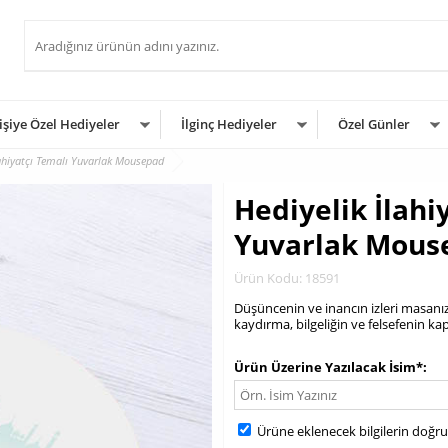
işiye Özel Hediyeler
İlginç Hediyeler
Özel Günler
lahiyatçı Temalı Yuvarlak Mousepad
Hediyelik İlahi
Yuvarlak Mous
Ürün Kodu: 18591
Düşüncenin ve inancın izleri masanız
kaydırma, bilgeliğin ve felsefenin ka
.
Ürün Üzerine Yazılacak İsim*
Ürüne eklenecek bilgilerin doğr