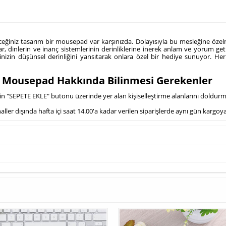
ceğiniz tasarım bir mousepad var karşınızda. Dolayısıyla bu mesleğine özelmo
lar, dinlerin ve inanç sistemlerinin derinliklerine inerek anlam ve yorum geti
rinizin düşünsel derinliğini yansıtarak onlara özel bir hediye sunuyor. Her
ak Mousepad Hakkında Bilinmesi Gerekenler
çin "SEPETE EKLE" butonu üzerinde yer alan kişiselleştirme alanlarını doldur
ller dışında hafta içi saat 14.00'a kadar verilen siparişlerde aynı gün kargoy