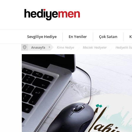
Sevgiliye Hediye
En Yeniler
Çok Satan
K
Anasayfa
Kime Hediye
Mesleki Hediyeler
Hediyelik İ