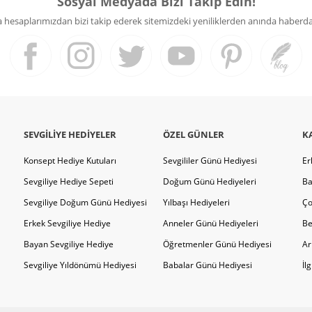
Sosyal Medyada Bizi Takip Edin!
hesaplarımızdan bizi takip ederek sitemizdeki yeniliklerden anında haberdar 
SEVGILIYE HEDIYELER
ÖZEL GÜNLER
K
Konsept Hediye Kutuları
Sevgililer Günü Hediyesi
Er
Sevgiliye Hediye Sepeti
Doğum Günü Hediyeleri
Ba
Sevgiliye Doğum Günü Hediyesi
Yılbaşı Hediyeleri
Ço
Erkek Sevgiliye Hediye
Anneler Günü Hediyeleri
Be
Bayan Sevgiliye Hediye
Öğretmenler Günü Hediyesi
Ar
Sevgiliye Yıldönümü Hediyesi
Babalar Günü Hediyesi
İl