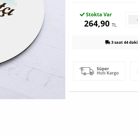
Stokta Var
264,90
TL
3 saat 44 dak