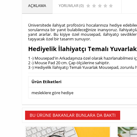
AÇIKLAMA
YORUMLAR (0)
Üniversitede ilahiyat profösörü hocalarınıza hediye edebile
sorularınıza bir yanıt bulabileceğinize inanıyoruz. İlahiyatçı
yanıt ararlar. Bu kişiye özel mousepad, ilahiyatçı sevdikle
taşıyacak özel bir tasarım sunuyor.
Hediyelik İlahiyatçı Temalı Yuvarl
1 -) Mousepad'in Arkadaşınıza özel olarak hazırlanabilmesi i
2 -) Mouse Pad 20 cm. Çap ölçülerine sahiptir.
3 -) Hediyelik İlahiyatçı Temalı Yuvarlak Mousepad, zorunlu ha
Ürün Etiketleri
mesleklere göre hediye
BU ÜRÜNE BAKANLAR BUNLARA DA BAKTI