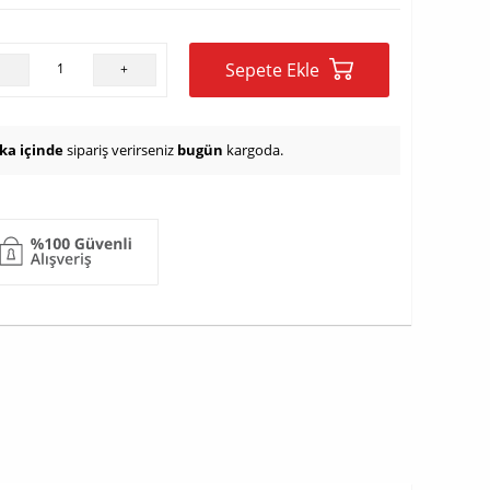
Sepete Ekle
-
+
ika içinde
sipariş verirseniz
bugün
kargoda.