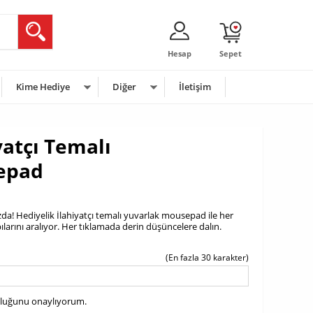
Hesap
Sepet
Kime Hediye
Diğer
İletişim
yatçı Temalı
epad
da! Hediyelik İlahiyatçı temalı yuvarlak mousepad ile her
pılarını aralıyor. Her tıklamada derin düşüncelere dalın.
(En fazla 30 karakter)
uluğunu onaylıyorum.