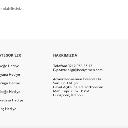
olabilirsiniz.
ATEGORILER
HAKKIMIZDA
keğe Hediye
Telefon:
0212 963 35 13
E-posta:
bilgi@hediyemen.com
yana Hediye
Adres:
Hediyemen İnternet Hiz.
cuğa Hediye
San. Tic. Ltd. Şti.
Cevat Açıkalın Cad. Tozkoparan
Mah. Topçu Sok. 31/1A
beğe Hediye
Güngören, İstanbul
kadaşa Hediye
ginç Hediye