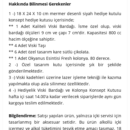
Hakkında Bilinmesi Gerekenler
1 -) 18 X 24 X 10 cm mermer desenli siyah hediye kutulu
konsept hediye kutusu içerisinde;
** 1 Adet Kaliteli Viski Bardağı. İsme özel olup, viski
bardağı ölçüleri 9 cm ve çapı 7 cm'dir. Kapasitesi 800 cc
hacim ölçeğine sahiptir.
** 4 Adet Viski Taşı
** 6 Adet özel tasarım kare sütlü çikolata.
** 1 Adet Okyanus Esintisi Fresh kolonya. 80 derece.
2 -) Özel tasarım kutu içerisinde şık bir şekilde
gönderilmektedir.
3 -) Viski kadehleri üzerine lazer işleme tekniği ile kazıma
yapılmakta olup asla silinmez özelliktedir.
4 -) Hediyelik Viski Bardağı ve Kolonya Konsept Kutusu
hafta içi saat 14.00'a kadar verilecek siparişlerde aynı gün
kargoya teslim edilmektedir.
Bilgilendirme:
Satışı yapılan ürün, yalnızca içki servisi için
tasarlanmış bir aksesuar setidir. Bu ürün alkollü içki
içermez ve alkol tüketimini teşvik etme amacı taşımaz. 18