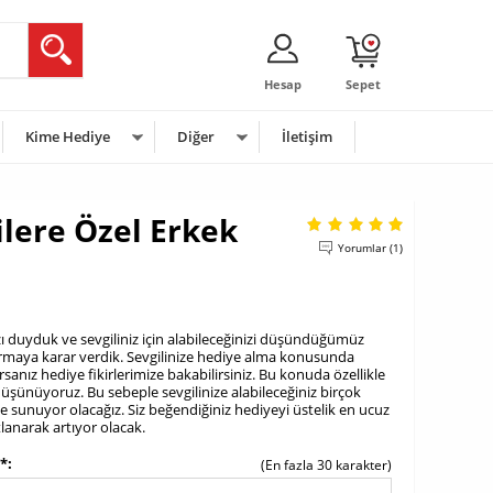
Hesap
Sepet
Kime Hediye
Diğer
İletişim
lilere Özel Erkek
Yorumlar (1)
ı duyduk ve sevgiliniz için alabileceğinizi düşündüğümüz
şturmaya karar verdik. Sevgilinize hediye alma konusunda
anız hediye fikirlerimize bakabilirsiniz. Bu konuda özellikle
düşünüyoruz. Bu sebeple sevgilinize alabileceğiniz birçok
nize sunuyor olacağız. Siz beğendiğiniz hediyeyi üstelik en ucuz
tlanarak artıyor olacak.
r*
(En fazla 30 karakter)