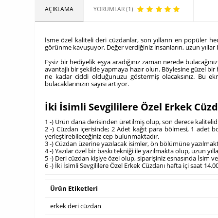
AÇIKLAMA
YORUMLAR (1)
İsme özel kaliteli deri cüzdanlar, son yılların en popüler he
görünme kavuşuyor. Değer verdiğiniz insanların, uzun yıllar 
Eşsiz bir hediyelik eşya aradığınız zaman nerede bulacağınızı
avantajlı bir şekilde yapmaya hazır olun. Böylesine güzel bir
ne kadar ciddi olduğunuzu göstermiş olacaksınız. Bu ekra
bulacaklarınızın sayısı artıyor.
İki İsimli Sevgililere Özel Erkek Cü
1 -) Ürün dana derisinden üretilmiş olup, son derece kalite
2 -) Cüzdan içerisinde; 2 Adet kağıt para bölmesi, 1 adet b
yerleştirebileceğiniz cep bulunmaktadır.
3 -) Cüzdan üzerine yazılacak isimler, ön bölümüne yazılmakt
4 -) Yazılar özel bir baskı tekniği ile yazılmakta olup, uzun yıll
5 -) Deri cüzdan kişiye özel olup, siparişiniz esnasında İsim 
6 -) İki İsimli Sevgililere Özel Erkek Cüzdanı hafta içi saat 1
Ürün Etiketleri
erkek deri cüzdan