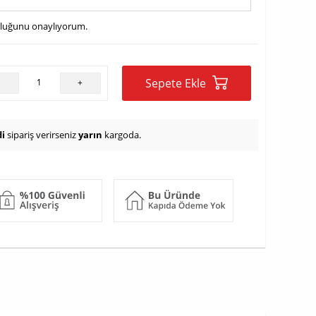
uluğunu onaylıyorum.
Sepete Ekle
-
+
i
sipariş verirseniz
yarın
kargoda.