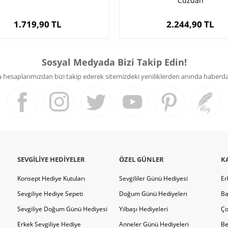
Cüzdan
1.719,90 TL
2.244,90 TL
Sosyal Medyada Bizi Takip Edin!
hesaplarımızdan bizi takip ederek sitemizdeki yeniliklerden anında haberdar 
SEVGILIYE HEDIYELER
ÖZEL GÜNLER
K
Konsept Hediye Kutuları
Sevgililer Günü Hediyesi
Er
Sevgiliye Hediye Sepeti
Doğum Günü Hediyeleri
Ba
Sevgiliye Doğum Günü Hediyesi
Yılbaşı Hediyeleri
Ço
Erkek Sevgiliye Hediye
Anneler Günü Hediyeleri
Be