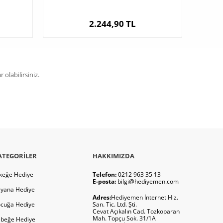
2.244,90 TL
olabilirsiniz.
ATEGORILER
HAKKIMIZDA
keğe Hediye
Telefon:
0212 963 35 13
E-posta:
bilgi@hediyemen.com
yana Hediye
Adres:
Hediyemen İnternet Hiz.
cuğa Hediye
San. Tic. Ltd. Şti.
Cevat Açıkalın Cad. Tozkoparan
Mah. Topçu Sok. 31/1A
beğe Hediye