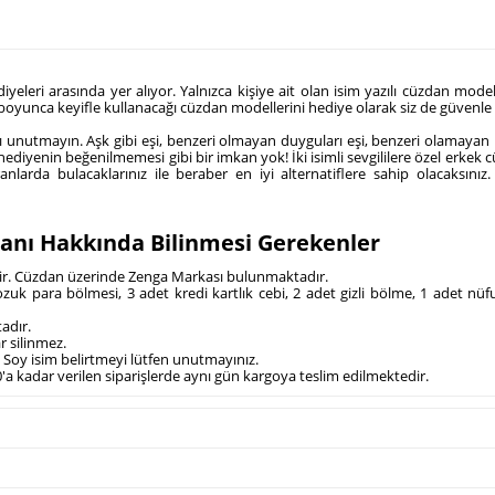
diyeleri arasında yer alıyor. Yalnızca kişiye ait olan isim yazılı cüzdan model
boyunca keyifle kullanacağı cüzdan modellerini hediye olarak siz de güvenle t
 unutmayın. Aşk gibi eşi, benzeri olmayan duyguları eşi, benzeri olamayan he
 hediyenin beğenilmemesi gibi bir imkan yok! İki isimli sevgililere özel erkek 
nlarda bulacaklarınız ile beraber en iyi alternatiflere sahip olacaksın
zdanı Hakkında Bilinmesi Gerekenler
lidir. Cüzdan üzerinde Zenga Markası bulunmaktadır.
ozuk para bölmesi, 3 adet kredi kartlık cebi, 2 adet gizli bölme, 1 adet nüf
adır.
ar silinmez.
ve Soy isim belirtmeyi lütfen unutmayınız.
4.00'a kadar verilen siparişlerde aynı gün kargoya teslim edilmektedir.