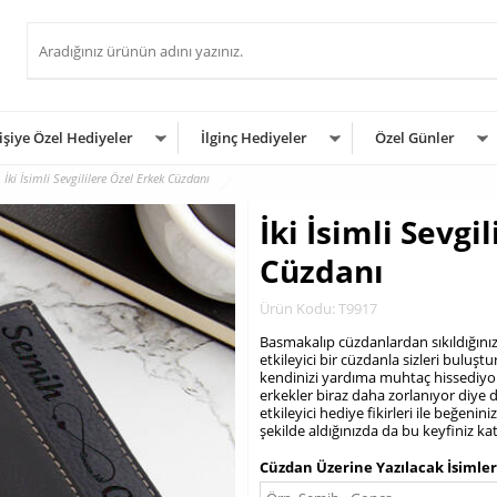
işiye Özel Hediyeler
İlginç Hediyeler
Özel Günler
İki İsimli Sevgililere Özel Erkek Cüzdanı
İki İsimli Sevgi
Cüzdanı
Ürün Kodu: T9917
Basmakalıp cüzdanlardan sıkıldığınız
etkileyici bir cüzdanla sizleri bulu
kendinizi yardıma muhtaç hissediyors
erkekler biraz daha zorlanıyor diye 
etkileyici hediye fikirleri ile beğeni
şekilde aldığınızda da bu keyfiniz ka
.
Cüzdan Üzerine Yazılacak İsimle