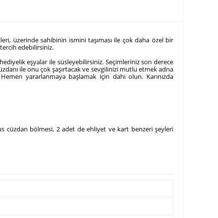
leri, üzerinde sahibinin ismini taşıması ile çok daha özel bir
ercih edebilirsiniz.
diyelik eşyalar ile süsleyebilirsiniz. Seçimleriniz son derece
cüzdanı ile onu çok şaşırtacak ve sevgilinizi mutlu etmek adna
ız. Hemen yararlanmaya başlamak için dahi olun. Karınızda
us cüzdan bölmesi, 2 adet de ehliyet ve kart benzeri şeyleri