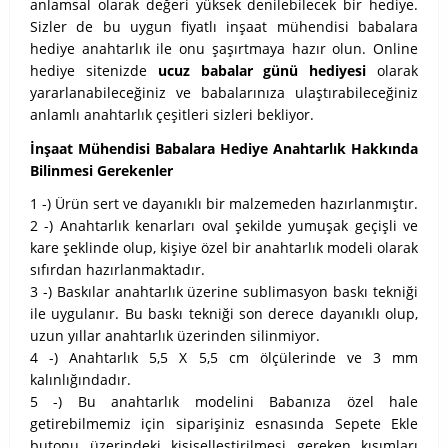
anlamsal olarak değeri yüksek denilebilecek bir hediye.
Sizler de bu uygun fiyatlı inşaat mühendisi babalara
hediye anahtarlık ile onu şaşırtmaya hazır olun. Online
hediye sitenizde
ucuz babalar günü hediyesi
olarak
yararlanabileceğiniz ve babalarınıza ulaştırabileceğiniz
anlamlı anahtarlık çeşitleri sizleri bekliyor.
İnşaat Mühendisi Babalara Hediye Anahtarlık Hakkında
Bilinmesi Gerekenler
1 -) Ürün sert ve dayanıklı bir malzemeden hazırlanmıştır.
2 -) Anahtarlık kenarları oval şekilde yumuşak geçişli ve
kare şeklinde olup, kişiye özel bir anahtarlık modeli olarak
sıfırdan hazırlanmaktadır.
3 -) Baskılar anahtarlık üzerine sublimasyon baskı tekniği
ile uygulanır. Bu baskı tekniği son derece dayanıklı olup,
uzun yıllar anahtarlık üzerinden silinmiyor.
4 -) Anahtarlık 5,5 X 5,5 cm ölçülerinde ve 3 mm
kalınlığındadır.
5 -) Bu anahtarlık modelini Babanıza özel hale
getirebilmemiz için siparişiniz esnasında Sepete Ekle
butonu üzerindeki kişiselleştirilmesi gereken kısımları