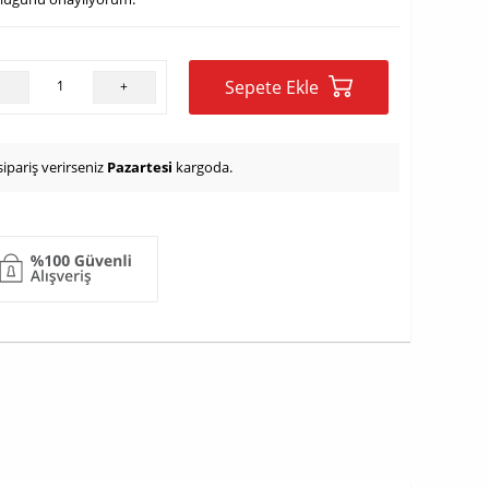
Sepete Ekle
-
+
ipariş verirseniz
Pazartesi
kargoda.