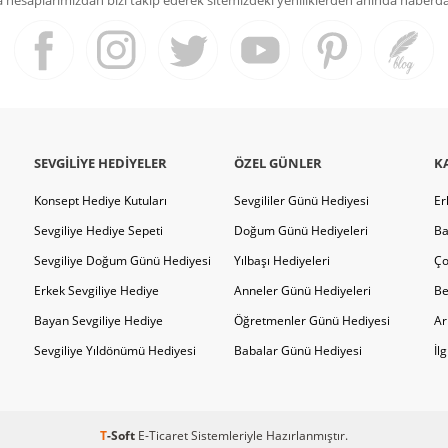
SEVGILIYE HEDIYELER
ÖZEL GÜNLER
K
Konsept Hediye Kutuları
Sevgililer Günü Hediyesi
Er
Sevgiliye Hediye Sepeti
Doğum Günü Hediyeleri
Ba
Sevgiliye Doğum Günü Hediyesi
Yılbaşı Hediyeleri
Ço
Erkek Sevgiliye Hediye
Anneler Günü Hediyeleri
Be
Bayan Sevgiliye Hediye
Öğretmenler Günü Hediyesi
Ar
Sevgiliye Yıldönümü Hediyesi
Babalar Günü Hediyesi
İl
T
-Soft
E-Ticaret
Sistemleriyle Hazırlanmıştır.