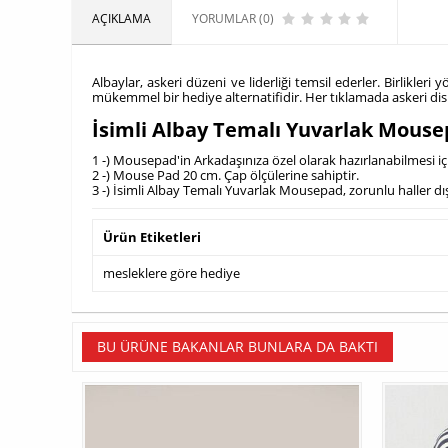
AÇIKLAMA
YORUMLAR (0)
Albaylar, askeri düzeni ve liderliği temsil ederler. Birlikleri 
mükemmel bir hediye alternatifidir. Her tıklamada askeri disi
İsimli Albay Temalı Yuvarlak Mous
1 -) Mousepad'in Arkadaşınıza özel olarak hazırlanabilmesi i
2 -) Mouse Pad 20 cm. Çap ölçülerine sahiptir.
3 -) İsimli Albay Temalı Yuvarlak Mousepad, zorunlu haller dış
Ürün Etiketleri
mesleklere göre hediye
BU ÜRÜNE BAKANLAR BUNLARA DA BAKTI