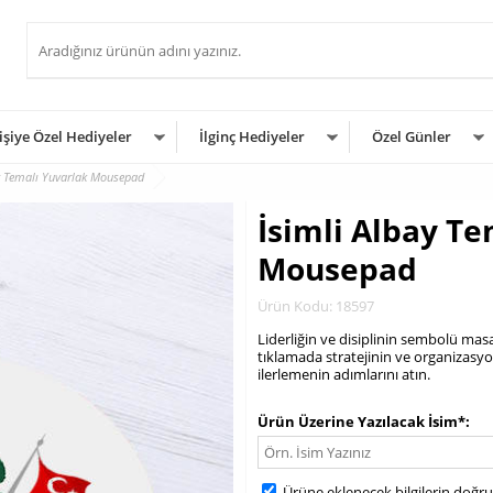
işiye Özel Hediyeler
İlginç Hediyeler
Özel Günler
y Temalı Yuvarlak Mousepad
İsimli Albay Te
Mousepad
Ürün Kodu: 18597
Liderliğin ve disiplinin sembolü mas
tıklamada stratejinin ve organizasy
ilerlemenin adımlarını atın.
.
Ürün Üzerine Yazılacak İsim*
Ürüne eklenecek bilgilerin doğr