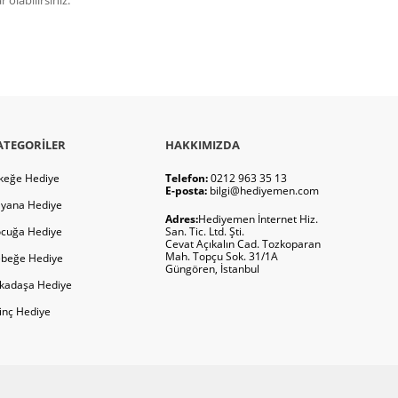
ATEGORILER
HAKKIMIZDA
keğe Hediye
Telefon:
0212 963 35 13
E-posta:
bilgi@hediyemen.com
yana Hediye
Adres:
Hediyemen İnternet Hiz.
cuğa Hediye
San. Tic. Ltd. Şti.
Cevat Açıkalın Cad. Tozkoparan
Mah. Topçu Sok. 31/1A
beğe Hediye
Güngören, İstanbul
kadaşa Hediye
ginç Hediye