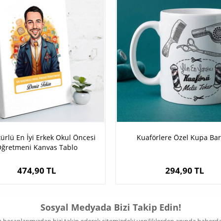
türlü En İyi Erkek Okul Öncesi
Kuaförlere Özel Kupa Ba
ğretmeni Kanvas Tablo
474,90 TL
294,90 TL
Sosyal Medyada Bizi Takip Edin!
hesaplarımızdan bizi takip ederek sitemizdeki yeniliklerden anında haberdar 