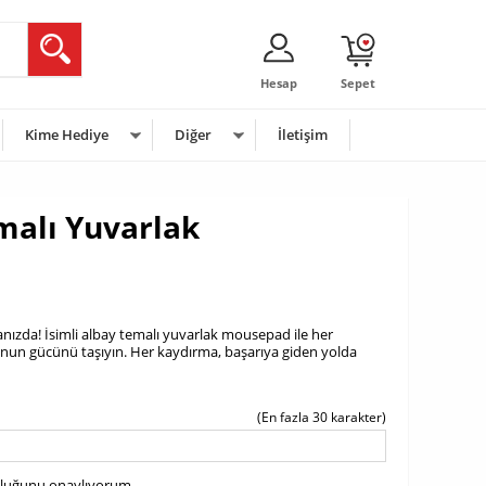
Hesap
Sepet
Kime Hediye
Diğer
İletişim
malı Yuvarlak
anızda! İsimli albay temalı yuvarlak mousepad ile her
onun gücünü taşıyın. Her kaydırma, başarıya giden yolda
(En fazla 30 karakter)
uluğunu onaylıyorum.