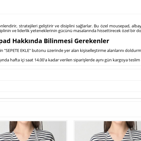
yönlendirir, stratejileri geliştirir ve disiplini sağlarlar. Bu özel mousepad, al
plinin ve liderlik yeteneklerinin gücünü masalarında hissettirecek özel bir 
epad Hakkında Bilinmesi Gerekenler
çin "SEPETE EKLE" butonu üzerinde yer alan kişiselleştirme alanlarını doldur
ında hafta içi saat 14.00'a kadar verilen siparişlerde aynı gün kargoya teslim