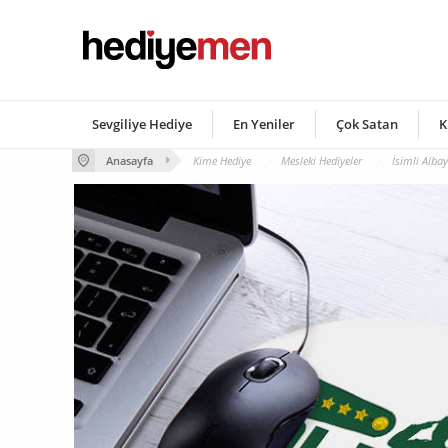
Sevgiliye Hediye
En Yeniler
Çok Satan
K
Anasayfa
Kime Hediye
Mesleki Hediyeler
İsimli Alba