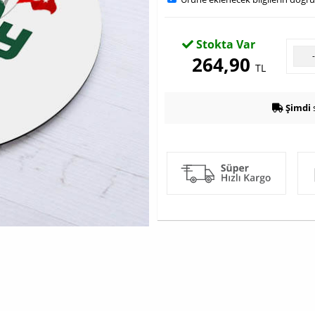
Stokta Var
264,90
TL
Şimdi
s