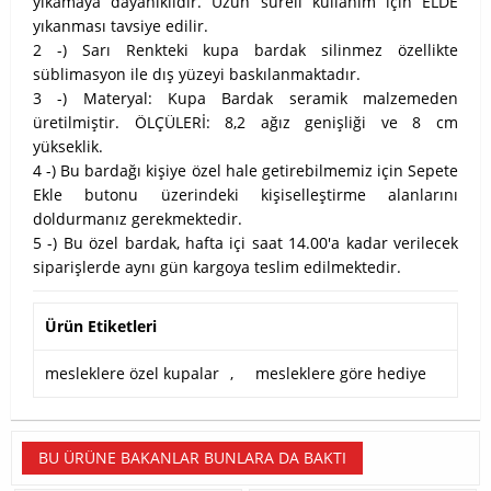
yıkamaya dayanıklıdır. Uzun süreli kullanım için ELDE
yıkanması tavsiye edilir.
2 -) Sarı Renkteki kupa bardak silinmez özellikte
süblimasyon ile dış yüzeyi baskılanmaktadır.
3 -) Materyal: Kupa Bardak seramik malzemeden
üretilmiştir. ÖLÇÜLERİ: 8,2 ağız genişliği ve 8 cm
yükseklik.
4 -) Bu bardağı kişiye özel hale getirebilmemiz için Sepete
Ekle butonu üzerindeki kişiselleştirme alanlarını
doldurmanız gerekmektedir.
5 -) Bu özel bardak, hafta içi saat 14.00'a kadar verilecek
siparişlerde aynı gün kargoya teslim edilmektedir.
Ürün Etiketleri
mesleklere özel kupalar
,
mesleklere göre hediye
BU ÜRÜNE BAKANLAR BUNLARA DA BAKTI