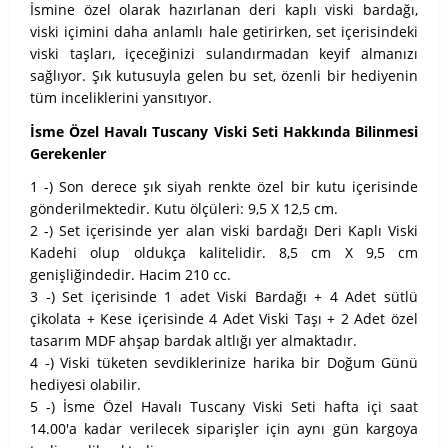
İsmine özel olarak hazırlanan deri kaplı viski bardağı,
viski içimini daha anlamlı hale getirirken, set içerisindeki
viski taşları, içeceğinizi sulandırmadan keyif almanızı
sağlıyor. Şık kutusuyla gelen bu set, özenli bir hediyenin
tüm inceliklerini yansıtıyor.
İsme Özel Havalı Tuscany Viski Seti Hakkında Bilinmesi
Gerekenler
1 -) Son derece şık siyah renkte özel bir kutu içerisinde
gönderilmektedir. Kutu ölçüleri: 9,5 X 12,5 cm.
2 -) Set içerisinde yer alan viski bardağı Deri Kaplı Viski
Kadehi olup oldukça kalitelidir. 8,5 cm X 9,5 cm
genişliğindedir. Hacim 210 cc.
3 -) Set içerisinde 1 adet Viski Bardağı + 4 Adet sütlü
çikolata + Kese içerisinde 4 Adet Viski Taşı + 2 Adet özel
tasarım MDF ahşap bardak altlığı yer almaktadır.
4 -) Viski tüketen sevdiklerinize harika bir Doğum Günü
hediyesi olabilir.
5 -) İsme Özel Havalı Tuscany Viski Seti hafta içi saat
14.00'a kadar verilecek siparişler için aynı gün kargoya