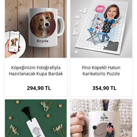
Köpeğinizin Fotoğrafıyla
Fino Köpekli Hatun
Hazırlanacak Kupa Bardak
Karikatürlü Puzzle
294,90 TL
354,90 TL