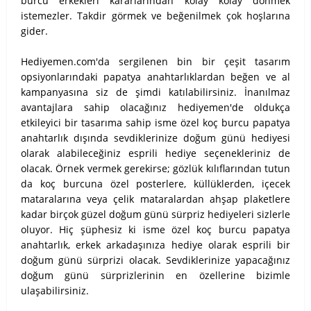
burcu erkekleri kararlarından kolay kolay dönmek
istemezler. Takdir görmek ve beğenilmek çok hoşlarına
gider.
Hediyemen.com'da sergilenen bin bir çeşit tasarım
opsiyonlarındaki papatya anahtarlıklardan beğen ve al
kampanyasına siz de şimdi katılabilirsiniz. İnanılmaz
avantajlara sahip olacağınız hediyemen'de oldukça
etkileyici bir tasarıma sahip isme özel koç burcu papatya
anahtarlık dışında sevdiklerinize doğum günü hediyesi
olarak alabileceğiniz esprili hediye seçenekleriniz de
olacak. Örnek vermek gerekirse; gözlük kılıflarından tutun
da koç burcuna özel posterlere, küllüklerden, içecek
mataralarına veya çelik mataralardan ahşap plaketlere
kadar birçok güzel doğum günü sürpriz hediyeleri sizlerle
oluyor. Hiç şüphesiz ki isme özel koç burcu papatya
anahtarlık, erkek arkadaşınıza hediye olarak esprili bir
doğum günü sürprizi olacak. Sevdiklerinize yapacağınız
doğum günü sürprizlerinin en özellerine bizimle
ulaşabilirsiniz.