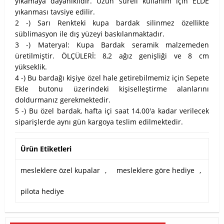
yıkamaya dayanıklıdır. Uzun süreli kullanım için ELDE
yıkanması tavsiye edilir.
2 -) Sarı Renkteki kupa bardak silinmez özellikte
süblimasyon ile dış yüzeyi baskılanmaktadır.
3 -) Materyal: Kupa Bardak seramik malzemeden
üretilmiştir. ÖLÇÜLERİ: 8,2 ağız genişliği ve 8 cm
yükseklik.
4 -) Bu bardağı kişiye özel hale getirebilmemiz için Sepete
Ekle butonu üzerindeki kişiselleştirme alanlarını
doldurmanız gerekmektedir.
5 -) Bu özel bardak, hafta içi saat 14.00'a kadar verilecek
siparişlerde aynı gün kargoya teslim edilmektedir.
Ürün Etiketleri
mesleklere özel kupalar
,
mesleklere göre hediye
,
pilota hediye