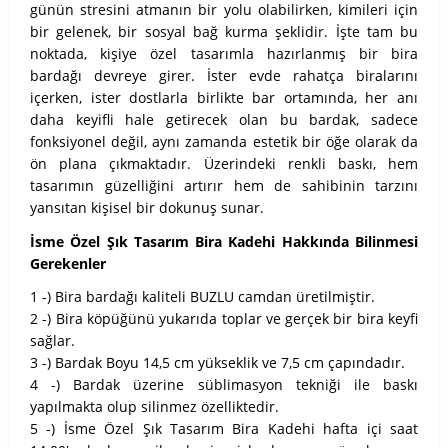
günün stresini atmanın bir yolu olabilirken, kimileri için
bir gelenek, bir sosyal bağ kurma şeklidir. İşte tam bu
noktada, kişiye özel tasarımla hazırlanmış bir bira
bardağı devreye girer. İster evde rahatça biralarını
içerken, ister dostlarla birlikte bar ortamında, her anı
daha keyifli hale getirecek olan bu bardak, sadece
fonksiyonel değil, aynı zamanda estetik bir öğe olarak da
ön plana çıkmaktadır. Üzerindeki renkli baskı, hem
tasarımın güzelliğini artırır hem de sahibinin tarzını
yansıtan kişisel bir dokunuş sunar.
İsme Özel Şık Tasarım Bira Kadehi Hakkında Bilinmesi
Gerekenler
1 -) Bira bardağı kaliteli BUZLU camdan üretilmiştir.
2 -) Bira köpüğünü yukarıda toplar ve gerçek bir bira keyfi
sağlar.
3 -) Bardak Boyu 14,5 cm yükseklik ve 7,5 cm çapındadır.
4 -) Bardak üzerine süblimasyon tekniği ile baskı
yapılmakta olup silinmez özelliktedir.
5 -) İsme Özel Şık Tasarım Bira Kadehi hafta içi saat