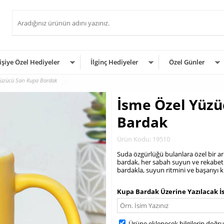
işiye Özel Hediyeler
İlginç Hediyeler
Özel Günler
Yüzücü Sarı Kupa Bardak
İsme Özel Yüzü
Bardak
Ürün Kodu: 19510
Suda özgürlüğü bulanlara özel bir 
bardak, her sabah suyun ve rekabeti
bardakla, suyun ritmini ve başarıyı k
.
Kupa Bardak Üzerine Yazılacak İ
Ürüne eklenecek bilgilerin doğr