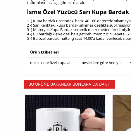
tutkunlarının vazgeçilmezi olacak.
İsme Özel Yüzücü Sarı Kupa Bardak
1 -) Kupa bardak üzerindeki baskı 40 - 80 derecede yıkamaya d
2 -) Sarı Renkteki kupa bardak silinmez özellikte süblimasyon
3 -) Materyal: Kupa Bardak seramik malzemeden üretilmiştir. 
4 -) Bu bardağı kişiye özel hale getirebilmemiz için Sepete E
5 -) Bu özel bardak, hafta içi saat 14.00'a kadar verilecek sip
Ürün Etiketleri
mesleklere özel kupalar
,
mesleklere göre hediye
,
BU ÜRÜNE BAKANLAR BUNLARA DA BAKTI