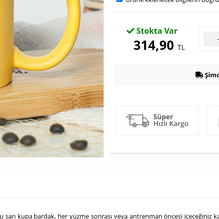
Stokta Var
314,90
TL
Şimd
sarı kupa bardak, her yüzme sonrası veya antrenman öncesi içeceğiniz kahve