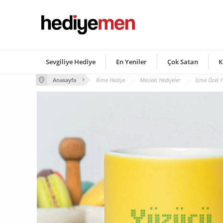
Sevgiliye Hediye
En Yeniler
Çok Satan
K
Anasayfa
Kime Hediye
Mesleki Hediyeler
İsme Özel 