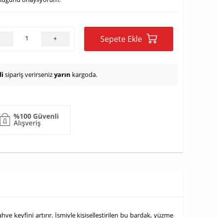
Sepete Ekle
-
+
i
sipariş verirseniz
yarın
kargoda.
 keyfini artırır. İsmiyle kişiselleştirilen bu bardak, yüzme