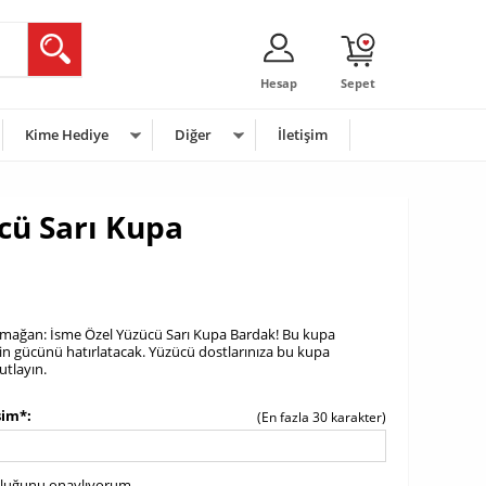
Hesap
Sepet
Kime Hediye
Diğer
İletişim
cü Sarı Kupa
armağan: İsme Özel Yüzücü Sarı Kupa Bardak! Bu kupa
n gücünü hatırlatacak. Yüzücü dostlarınıza bu kupa
utlayın.
sim*
(En fazla 30 karakter)
uluğunu onaylıyorum.