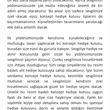
bir kez daha yaşama şansı bulacaksınız. Ayrıca sevgilinizi
yıldönümünüzde çok mutlu edeceğiniz önemli de bir
adım atmış olacaksınız. Bu anlar için sadece sevgilinize
özel olacak eşsiz konsept hediye kutusu tiplerini de
kaçırmamalısınız. Kişiselleştirilen tasarımların yaratacağı
etki daha anlamlı olacak.
İlk yıldönümünüzde kendisine sunabileceğiniz ve
mutluluğu tavan yaptıracak bu konsept hediye kutusu,
buradan size nasıl da gururla bakıyor. Sevgiliye hediye ne
alınır konusunda gelin sizde bu yıldönümünüzde
sevgilinizi şaşırtın diyoruz. Çünkü sevgilinize hissettirmek
için ihtiyaç duyduğunuz tüm sevgi sinyallerine bu resim
baskılı elit hediye kutusuyla sahip olacaksınız. İşte bizim
sevdamız konsept hediye kutusu, kesinlikle sevgilinize
mutluluk verecek ve sevgilinizin kendisini özel
hissetmesini sağlayacak güzel bir hediye seçimi olacak.
Üstelik bu resim baskılı konsept hediye kutusu uygun
fiyatı da beni al diye size haykırıyor olacak. Farklı bir
söylemle kişiye özel detaylara sahip olması bu spesiyal
hediye kutusunu derin ve anlamlı kıldığını belirtmek