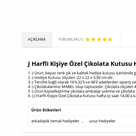
AÇIKLAMA
YORUMLAR (1)
J Harfli Kişiye Özel Çikolata Kutus
1 -) Ürün, beyaz renk şık ve kaliteli hediye kutusu içerisind
2 -) Hediye Kutusu ölçüleri :22 x 22 x 3,50 cm.dir.
3 -) Tercihe bağlı olarak 16'li,32'li ve 48'li adetlerden sipariş v
4 -) Çikolatalarımız MABEL olup taptazedir. Çikolata ölçüleri 4
5 -) Ürün kişiselleştirme çikolata ambalajı üzerine ve çikola
6 -) J Harfli Kişiye Özel Çikolata Kutusu hafta içi saat 14.00'
Ürün Etiketleri
arkadaşlık temalı hediyeler
,
ucuz hediyeler