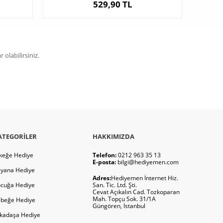
529,90 TL
olabilirsiniz.
ATEGORILER
HAKKIMIZDA
keğe Hediye
Telefon:
0212 963 35 13
E-posta:
bilgi@hediyemen.com
yana Hediye
Adres:
Hediyemen İnternet Hiz.
cuğa Hediye
San. Tic. Ltd. Şti.
Cevat Açıkalın Cad. Tozkoparan
Mah. Topçu Sok. 31/1A
beğe Hediye
Güngören, İstanbul
kadaşa Hediye