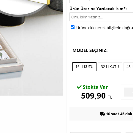
Ürün Üzerine Yazılacak İsim*
Ürüne eklenecek bilgilerin doğr
MODEL SEÇİNİZ:
16 LI KUTU
32 LI KUTU
48 
Stokta Var
509,90
TL
10 saat 45 dak