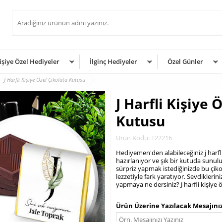
işiye Özel Hediyeler
İlginç Hediyeler
Özel Günler
J Harfli Kişiye Özel Çikolata Kutusu
J Harfli Kişiye 
Kutusu
Ürün Kodu: T22216
Hediyemen'den alabileceğiniz j harfli
hazırlanıyor ve şık bir kutuda sunul
sürpriz yapmak istediğinizde bu çik
lezzetiyle fark yaratıyor. Sevdiklerin
yapmaya ne dersiniz? J harfli kişiye 
.
Ürün Üzerine Yazılacak Mesajını