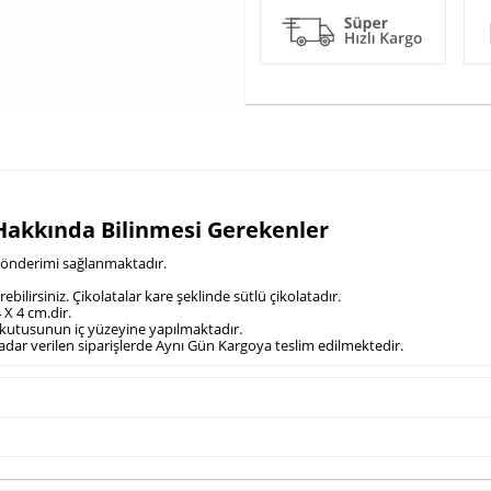
u Hakkında Bilinmesi Gerekenler
e gönderimi sağlanmaktadır.
erebilirsiniz. Çikolatalar kare şeklinde sütlü çikolatadır.
 X 4 cm.dir.
ta kutusunun iç yüzeyine yapılmaktadır.
a kadar verilen siparişlerde Aynı Gün Kargoya teslim edilmektedir.