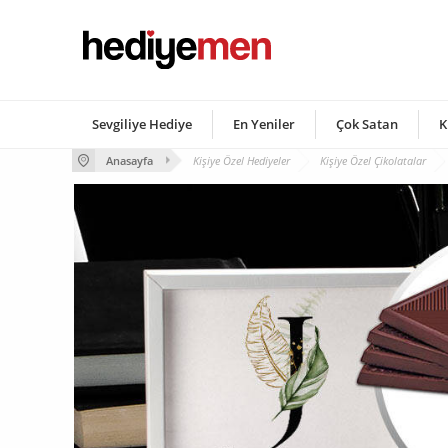
Sevgiliye Hediye
En Yeniler
Çok Satan
K
Anasayfa
Kişiye Özel Hediyeler
Kişiye Özel Çikolatalar