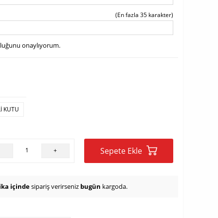
(En fazla 35 karakter)
uluğunu onaylıyorum.
LI KUTU
Sepete Ekle
-
+
ika içinde
sipariş verirseniz
bugün
kargoda.