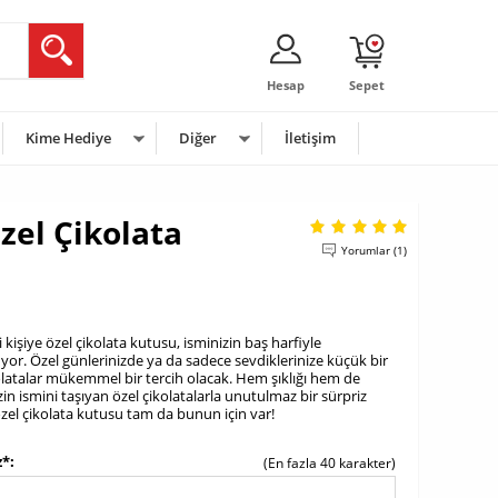
Hesap
Sepet
Kime Hediye
Diğer
İletişim
Özel Çikolata
Yorumlar (1)
 kişiye özel çikolata kutusu, isminizin baş harfiyle
uyor. Özel günlerinizde ya da sadece sevdiklerinize küçük bir
olatalar mükemmel bir tercih olacak. Hem şıklığı hem de
izin ismini taşıyan özel çikolatalarla unutulmaz bir sürpriz
özel çikolata kutusu tam da bunun için var!
z*
(En fazla 40 karakter)