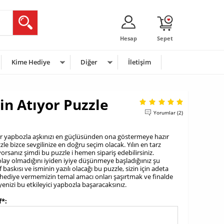
Hesap
Sepet
Kime Hediye
Diğer
İletişim
in Atıyor Puzzle
Yorumlar (2)
ı bir yapbozla aşkınızı en güçlüsünden ona göstermeye hazır
zle bizce sevgilinize en doğru seçim olacak. Yılın en tarz
yorsanız şimdi bu puzzle i hemen sipariş edebilirsiniz.
kolay olmadığını iyiden iyiye düşünmeye başladığıınız şu
baskısı ve isminin yazılı olacağı bu puzzle, sizin için adeta
ze hediye vermemizin temal amacı onları şaşırtmak ve finalde
yenizi bu etkileyici yapbozla başaracaksınız.
f*