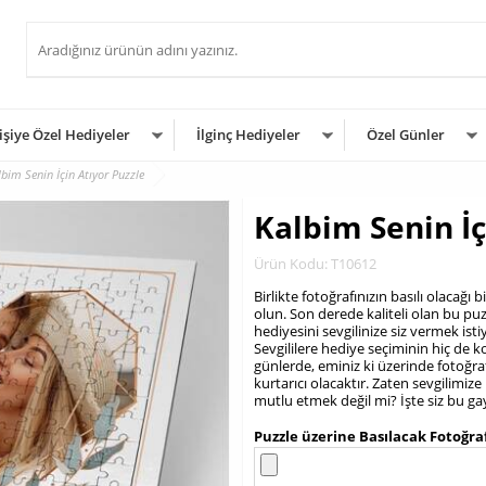
işiye Özel Hediyeler
İlginç Hediyeler
Özel Günler
lbim Senin İçin Atıyor Puzzle
Kalbim Senin İç
Ürün Kodu: T10612
Birlikte fotoğrafınızın basılı olacağ
olun. Son derede kaliteli olan bu puz
hediyesini sevgilinize siz vermek isti
Sevgililere hediye seçiminin hiç de 
günlerde, eminiz ki üzerinde fotoğraf 
kurtarıcı olacaktır. Zaten sevgilimi
mutlu etmek değil mi? İşte siz bu ga
.
Puzzle üzerine Basılacak Fotoğra