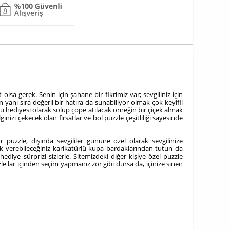
lsa gerek. Senin için şahane bir fikrimiz var; sevgiliniz için
 yanı sıra değerli bir hatıra da sunabiliyor olmak çok keyifli
günü hediyesi olarak solup çöpe atılacak örneğin bir çiçek almak
izi çekecek olan fırsatlar ve bol puzzle çeşitliliği sayesinde
 puzzle, dışında sevgililer gününe özel olarak sevgilinize
arak verebileceğiniz karikatürlü kupa bardaklarından tutun da
ediye sürprizi sizlerle. Sitemizdeki diğer kişiye özel puzzle
le lar içinden seçim yapmanız zor gibi dursa da, içinize sinen