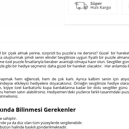
r çiçek almak yerine, sürprizli bu puzzle'a ne dersiniz? Güzel bir hareket o
zla oluşturmak şimdi senin elinde! Sevgilinize uygun fiyatlı bir puzzle almanın
 isme özel puzzle fırsatlarıyla beraber avantajlı olmaya hazır olun. Sevgililer 
gibi bir hediye seçmeniz daha güzel bir hareket olacaktır. Her anlamda ilgin
yapmak hem eğlenceli, hem de çok karlı. Ayrıca kalbim senin için atıyor
yerindeyse etkileyici hediyelere doyacaksınız. Örneğin sevgilinize hediye ol
 kişiye özel karikatürlü kupa bardaklarına kadar bir dolu sevgililer günü h
zu hemen satın alabilirsiniz. Hediyemen'deki yüzlerce farklı tasarımdaki puzz
etmelisiniz.
kında Bilinmesi Gerekenler
e sahiptir.
nde ya da düz olan tüm yüzeylerde sergilenebilir.
 bütün halinde baskılı gönderilmektedir.