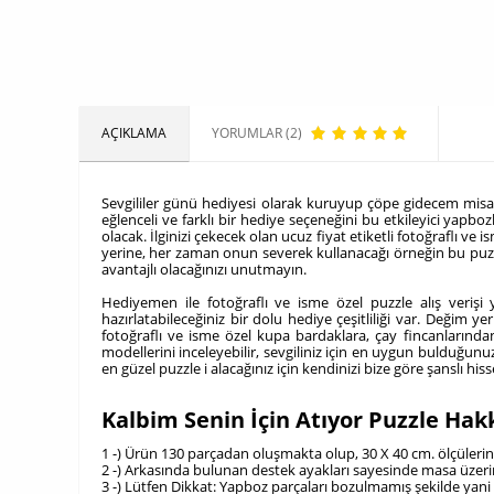
AÇIKLAMA
YORUMLAR (2)
Sevgililer günü hediyesi olarak kuruyup çöpe gidecem misal bi
eğlenceli ve farklı bir hediye seçeneğini bu etkileyici yapbo
olacak. İlginizi çekecek olan ucuz fiyat etiketli fotoğraflı ve
yerine, her zaman onun severek kullanacağı örneğin bu puzzle 
avantajlı olacağınızı unutmayın.
Hediyemen ile fotoğraflı ve isme özel puzzle alış verişi 
hazırlatabileceğiniz bir dolu hediye çeşitliliği var. Değim 
fotoğraflı ve isme özel kupa bardaklara, çay fincanlarından,
modellerini inceleyebilir, sevgiliniz için en uygun bulduğunu
en güzel puzzle i alacağınız için kendinizi bize göre şanslı hiss
Kalbim Senin İçin Atıyor Puzzle Hak
1 -) Ürün 130 parçadan oluşmakta olup, 30 X 40 cm. ölçülerin
2 -) Arkasında bulunan destek ayakları sayesinde masa üzeri
3 -) Lütfen Dikkat: Yapboz parçaları bozulmamış şekilde yani