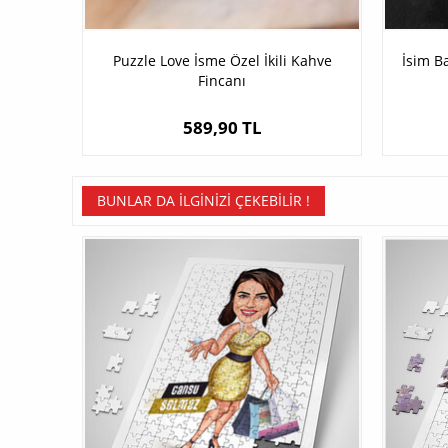
Puzzle Love İsme Özel İkili Kahve
İsim Ba
Fincanı
589,90 TL
BUNLAR DA İLGINIZI ÇEKEBILIR !