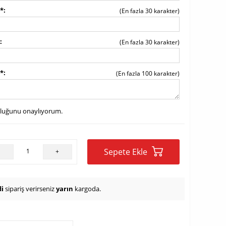
j*
(En fazla 30 karakter)
(En fazla 30 karakter)
j*
(En fazla 100 karakter)
uluğunu onaylıyorum.
Sepete Ekle
-
+
i
sipariş verirseniz
yarın
kargoda.