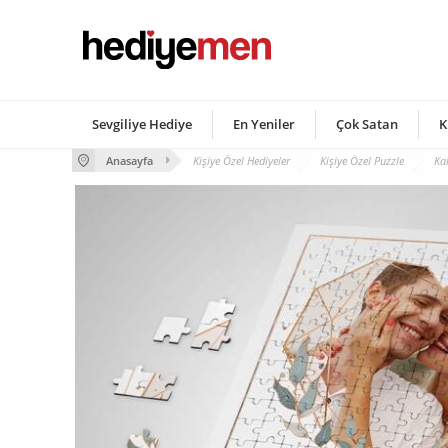
Sevgiliye Hediye
En Yeniler
Çok Satan
K
Anasayfa
Kişiye Özel Hediyeler
Kişiye Özel Puzzle
Ka