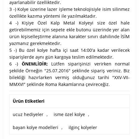
ayarlanabilir özelliktedir.
3 -) Kolye üzerine lazer işleme teknolojisiyle isim silinmez
özellikte kazıma yöntemi ile yazılmaktadır.
4 -) Kişiye Özel Kalp Metal Kolyeyi size özel hale
getirebilmemiz için sepete ekle butonu üzerinde yer alan
ürün kişiselleştirme alanına karakter sınırı dahilinde İSİM
yazmanız gerekmektedir.
5 -) Bu özel kolye hafta içi saat 14:00'a kadar verilecek
siparişlerde aynı gün kargoya teslim edilmektedir.
6 -)
ÖNEMLİDİR:
Lütfen siparişinizi verirken normal
şekilde Örneğin "25.07.2016" şeklinde sipariş veriniz. Biz
bilekliği hazırlarken vermiş olduğunuz tarihi "XXV-VII-
MMXVI" şeklinde Roma Rakamlarına çevireceğiz.
Ürün Etiketleri
ucuz hediyeler
,
isme özel kolye
,
bayan kolye modelleri
,
ilginç kolyeler