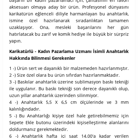
başarılı bir kadın pazarlamacı için, çantasının en favori
aksesuarı olmaya aday bir ürün. Profesyonel dünyasını
karikatürün eğlenceli diliyle harmanlayan bu anahtarlık,
ismine özel hazırlanarak sıradanlıktan tamamen
uzaklaşıyor. Ona, mesleki başarılarını her gün
hatırlatacak bu zarif ve komik hediye ile büyük bir sürpriz
yapın.
Karikatürlü - Kadın Pazarlama Uzmanı İsimli Anahtarlık
Hakkında Bilinmesi Gerekenler
1 -) Ürün sert ve dayanıklı bir malzemeden hazırlanmıştır.
2 -) Size özel olara bu ürün sıfırdan hazırlanmaktadır.
3 -) Baskılar anahtarlık üzerine sublimasyon baskı tekniği
ile uygulanır. Bu baskı tekniği son derece dayanıklı olup,
uzun yıllar anahtarlık üzerinden silinmiyor.
4 -) Anahtarlık 5,5 X 6,5 cm ölçülerinde ve 3 mm
kalınlığındadır.
5 -) Bu Anahtarlığı kişiye özel hale getirebilmemiz için
Sepete Ekle butonu üzerindeki kişiselleştirme alanlarını
doldurmanız gerekmektedir.
6 -) Anahtarlık hafta içi saat 14.00'a kadar verilen