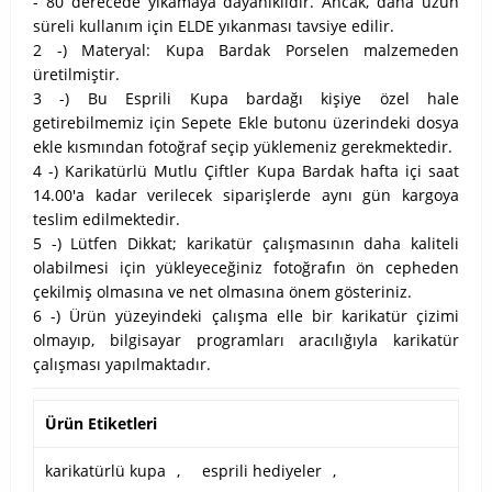
- 80 derecede yıkamaya dayanıklıdır. Ancak, daha uzun
süreli kullanım için ELDE yıkanması tavsiye edilir.
2 -) Materyal: Kupa Bardak Porselen malzemeden
üretilmiştir.
3 -) Bu Esprili Kupa bardağı kişiye özel hale
getirebilmemiz için Sepete Ekle butonu üzerindeki dosya
ekle kısmından fotoğraf seçip yüklemeniz gerekmektedir.
4 -) Karikatürlü Mutlu Çiftler Kupa Bardak hafta içi saat
14.00'a kadar verilecek siparişlerde aynı gün kargoya
teslim edilmektedir.
5 -) Lütfen Dikkat; karikatür çalışmasının daha kaliteli
olabilmesi için yükleyeceğiniz fotoğrafın ön cepheden
çekilmiş olmasına ve net olmasına önem gösteriniz.
6 -) Ürün yüzeyindeki çalışma elle bir karikatür çizimi
olmayıp, bilgisayar programları aracılığıyla karikatür
çalışması yapılmaktadır.
Ürün Etiketleri
karikatürlü kupa
,
esprili hediyeler
,