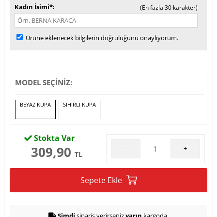
Kadın İsimi*
(En fazla 30 karakter)
Ürüne eklenecek bilgilerin doğruluğunu onaylıyorum.
MODEL SEÇİNİZ:
BEYAZ KUPA
SİHİRLİ KUPA
Stokta Var
309,90
-
+
TL
Sepete Ekle
Şimdi
sipariş verirseniz
yarın
kargoda.