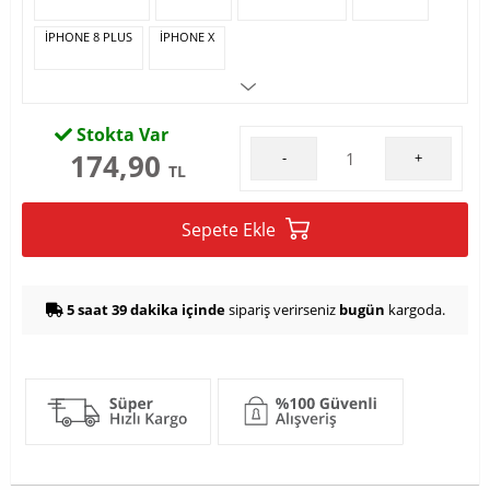
IPHONE 8 PLUS
IPHONE X
Stokta Var
174,90
-
+
TL
Sepete Ekle
5 saat 39 dakika içinde
sipariş verirseniz
bugün
kargoda.