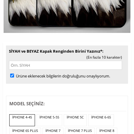
SİYAH ve BEYAZ Kapak Renginden Birini Yazınız*
(En fazla 10 karakter)
Ürüne eklenecek bilgilerin doğruluğunu onaylıyorum.
MODEL SEÇİNİZ:
IPHONE 4-4S
IPHONE 5-5S
IPHONE 5C
IPHONE 6-6S
IPHONE 6S PLUS
IPHONE 7
IPHONE 7 PLUS
IPHONE 8