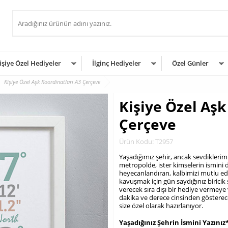
işiye Özel Hediyeler
İlginç Hediyeler
Özel Günler
Kişiye Özel Aşk Koordinatları A3 Çerçeve
Kişiye Özel Aşk
Çerçeve
Ürün Kodu: T2957
Yaşadığımız şehir, ancak sevdiklerimi
metropolde, ister kimselerin ismini d
heyecanlandıran, kalbimizi mutlu ede
kavuşmak için gün saydığınız biricik 
verecek sıra dışı bir hediye vermeye
dakika ve derece cinsinden gösterec
size özel olarak hazırlanıyor.
.
Yaşadığınız Şehrin İsmini Yazınız