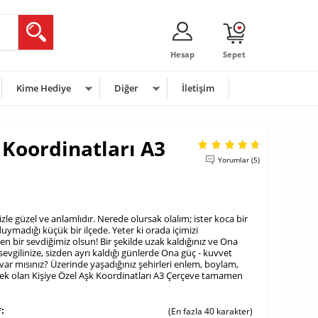
Hesap
Sepet
Kime Hediye
Diğer
İletişim
 Koordinatları A3
Yorumlar (5)
zle güzel ve anlamlıdır. Nerede olursak olalım; ister koca bir
uymadığı küçük bir ilçede. Yeter ki orada içimizi
n bir sevdiğimiz olsun! Bir şekilde uzak kaldığınız ve Ona
sevgilinize, sizden ayrı kaldığı günlerde Ona güç - kuvvet
 var mısınız? Üzerinde yaşadığınız şehirleri enlem, boylam,
ek olan Kişiye Özel Aşk Koordinatları A3 Çerçeve tamamen
*
(En fazla 40 karakter)