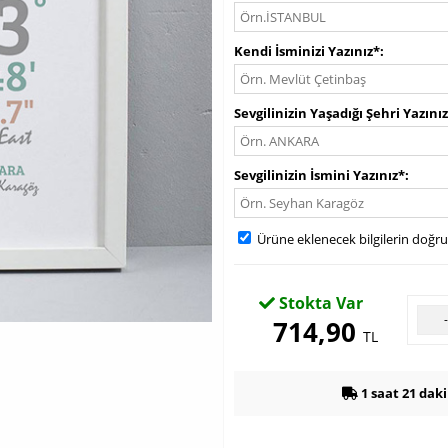
Kendi İsminizi Yazınız*
Sevgilinizin Yaşadığı Şehri Yazını
Sevgilinizin İsmini Yazınız*
Ürüne eklenecek bilgilerin doğr
Stokta Var
714,90
TL
1 saat 21 dak