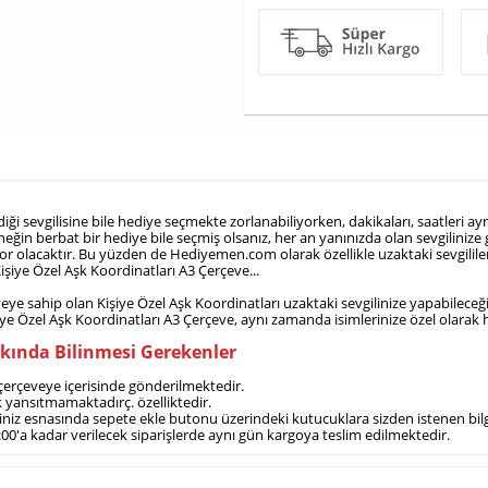
i sevgilisine bile hediye seçmekte zorlanabiliyorken, dakikaları, saatleri ay
in berbat bir hediye bile seçmiş olsanız, her an yanınızda olan sevgilinize g
or olacaktır. Bu yüzden de Hediyemen.com olarak özellikle uzaktaki sevgililer i
işiye Özel Aşk Koordinatları A3 Çerçeve...
e sahip olan Kişiye Özel Aşk Koordinatları uzaktaki sevgilinize yapabileceğini
şiye Özel Aşk Koordinatları A3 Çerçeve, aynı zamanda isimlerinize özel olarak 
kkında Bilinmesi Gerekenler
 çerçeveye içerisinde gönderilmektedir.
ık yansıtmamaktadırç. özelliktedir.
arişiniz esnasında sepete ekle butonu üzerindeki kutucuklara sizden istenen bi
4 :00'a kadar verilecek siparişlerde aynı gün kargoya teslim edilmektedir.