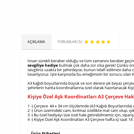
AÇIKLAMA
YORUMLAR (5)
İnsan sürekli beraber olduğu ve tüm zamanını beraber geçirdiğ
sevgiliye hediye
bulmak çok daha zor olsa gerek! Çünkü örneğ
sevgiliniz uzakta bir şehirdeyse, bunun telafi edilmesi daha z
tasarlıyoruz. İşte karşınızda bu emeğimizin bir sonucu olan K
A3 kağıdı boyutlarında büyük ve son derece şık beyaz çerçevey
şehirlerin harita koordinatlarına özel olarak hazırlanacak Ki
Kişiye Özel Aşk Koordinatları A3 Çerçeve Ha
1 -) Çerçeve 44 x 34 cm ölçülerinde (A3 Kağıdı Boyutlarında)
2 -) Ürün üzerindeki cam, kırılmaz özellikte mat cam olup, ış
3 -) Bu özel hediyeyi size özel hale getirebilmemiz için, sip
4 -) Kişiye Özel Aşk Koordinatları A3 Çerçeve hafta içi saat 1
Ürün Etiketleri