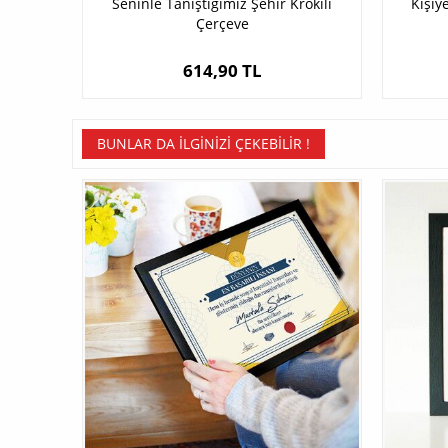
Seninle Tanıştığımız Şehir Krokili
Kişiy
Çerçeve
614,90 TL
BUNLAR DA İLGINIZI ÇEKEBILIR !