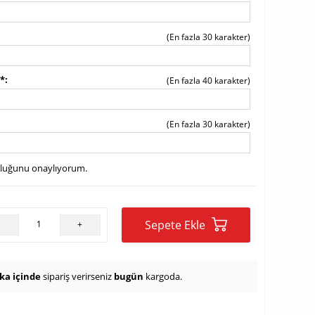
(En fazla 30 karakter)
z*
(En fazla 40 karakter)
(En fazla 30 karakter)
uluğunu onaylıyorum.
Sepete Ekle
-
+
ika içinde
sipariş verirseniz
bugün
kargoda.