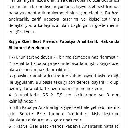
Her daim yanınızda olan, size destek olan o özel dostunuz
için anlamlı bir hediye arıyorsanız, kişiye özel best friends
papatya anahtarlık mükemmel bir seçim olabilir. Bu özel
anahtarlık, zarif papatya tasarımı ve kişiselleştirilmiş
detaylarıyla, arkadaşınıza olan bağlılığınızı göstermenin
en güzel yolu.
Kişiye Özel Best Friends Papatya Anahtarlık Hakkında
Bilinmesi Gerekenler
1 -) Ürün sert ve dayanıklı bir malzemeden hazırlanmıştır.
2 -) Anahtarlık papatya şeklinde tasarlanmıştır. Kişiye özel
olarak sıfırdan hazırlanmaktadır.
3 -) Baskılar anahtarlık üzerine sublimasyon baskı tekniği
ile uygulanır. Bu baskı tekniği son derece dayanıklı olup,
uzun yıllar anahtarlık üzerinden silinmemektedir.
4 -) Anahtarlık 5,5 X 5,5 cm ölçülerinde ve 3 mm
kalınlığındadır.
5 -) Bu Papatya Anahtarlığı kişiye özel hale getirebilmemiz
için Sepete Ekle butonu üzerindeki kişiselleştirme
alanlarını doldurmanız gerekmektedir.
6 -) Kişiye Özel Best Friends Papatya Anahtarlık hafta içi