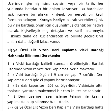
Üzerinde işlenmiş isim, soyisim veya bir tarih, her
yudumda hatırlatıcı bir anlam kazanıyor. Bu bardaklar,
viski içmeyi bir alışkanlık değil, bir gerçek bir keyif
formuna sokuyor.
Kocaya hediye
olarak verebileceğiniz
bu viski bardağı, onun için düşünülmüş otantik bir hediye
olacak. Kişiselleştirilmiş detayları ve zarif tasarımıyla,
ilişkinizi daha da güçlendirecek ve birlikte geçirdiğiniz
anları daha değerli kılacaksınız.
Kişiye Özel Elit Vizon Deri Kaplama Viski Bardağı
Hakkında Bilinmesi Gerekenler
1 -) Viski bardağı kaliteli camdan üretilmiştir. Bardak
üzerinde Vizon renkte deri kaplaması yer almaktadır.
2 -) Viski bardağı ölçüleri 9 cm ve çapı 7 cm'dir. Deri
kaplaması deri iple el yapımı hazırlanmıştır.
3 -) Bardak kapasitesi 205 cc ölçeklidir. Viskinizin altın
tonlarını yansıtan mükemmel bir cam kalitesine sahiptir.
4 -) Deri üzerine lazer işleme tekniği ile kazıma
yapılmakta olup silinmez özelliktedir.
5 -) Kişiye Özel Elit Vizon Deri Kaplama Viski Bardağı hafta