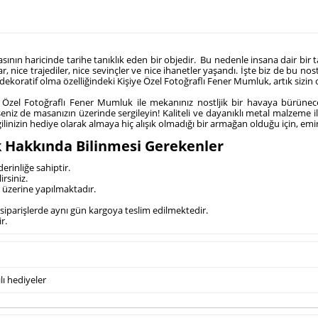
ının haricinde tarihe tanıklık eden bir objedir. Bu nedenle insana dair bir 
, nice trajediler, nice sevinçler ve nice ihanetler yaşandı. İşte biz de bu nostal
 dekoratif olma özelliğindeki Kişiye Özel Fotoğraflı Fener Mumluk, artık sizin
ye Özel Fotoğraflı Fener Mumluk ile mekanınız nostljik bir havaya bürünec
seniz de masanızın üzerinde sergileyin! Kaliteli ve dayanıklı metal malzeme il
gilinizin hediye olarak almaya hiç alışık olmadığı bir armağan olduğu için, em
k Hakkında Bilinmesi Gerekenler
erinliğe sahiptir.
irsiniz.
y üzerine yapılmaktadır.
z siparişlerde aynı gün kargoya teslim edilmektedir.
r.
lı hediyeler