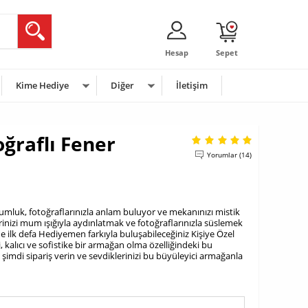
Hesap
Sepet
Kime Hediye
Diğer
İletişim
oğraflı Fener
Yorumlar (14)
 mumluk, fotoğraflarınızla anlam buluyor ve mekanınızı mistik
rinizi mum ışığıyla aydınlatmak ve fotoğraflarınızla süslemek
'de ilk defa Hediyemen farkıyla buluşabileceğiniz Kişiye Özel
, kalıcı ve sofistike bir armağan olma özelliğindeki bu
imdi sipariş verin ve sevdiklerinizi bu büyüleyici armağanla