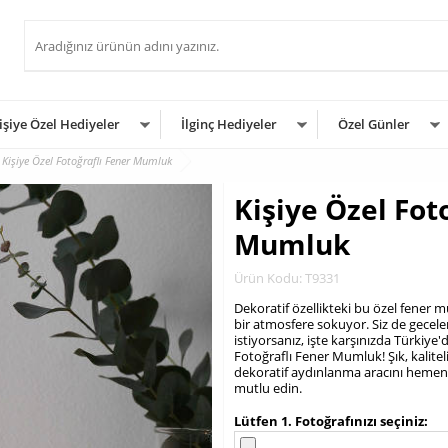
işiye Özel Hediyeler
İlginç Hediyeler
Özel Günler
Kişiye Özel Fotoğraflı Fener Mumluk
Kişiye Özel Fot
Mumluk
Ürün Kodu: T9331
​Dekoratif özellikteki bu özel fener
bir atmosfere sokuyor. Siz de gecele
istiyorsanız, işte karşınızda Türkiye
Fotoğraflı Fener Mumluk! Şık, kaliteli
dekoratif aydınlanma aracını hemen ş
mutlu edin.
.
Lütfen 1. Fotoğrafınızı seçiniz