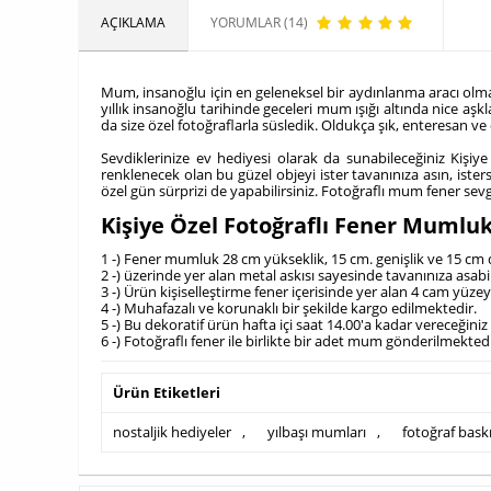
AÇIKLAMA
YORUMLAR (14)
Mum, insanoğlu için en geleneksel bir aydınlanma aracı olmas
yıllık insanoğlu tarihinde geceleri mum ışığı altında nice aşklar
da size özel fotoğraflarla süsledik. Oldukça şık, enteresan ve
Sevdiklerinize ev hediyesi olarak da sunabileceğiniz Kişi
renklenecek olan bu güzel objeyi ister tavanınıza asın, ister
özel gün sürprizi de yapabilirsiniz. Fotoğraflı mum fener sev
Kişiye Özel Fotoğraflı Fener Mumlu
1 -) Fener mumluk 28 cm yükseklik, 15 cm. genişlik ve 15 cm d
2 -) üzerinde yer alan metal askısı sayesinde tavanınıza asabil
3 -) Ürün kişiselleştirme fener içerisinde yer alan 4 cam yüze
4 -) Muhafazalı ve korunaklı bir şekilde kargo edilmektedir.
5 -) Bu dekoratif ürün hafta içi saat 14.00'a kadar vereceğini
6 -) Fotoğraflı fener ile birlikte bir adet mum gönderilmektedi
Ürün Etiketleri
nostaljik hediyeler
,
yılbaşı mumları
,
fotoğraf baskı