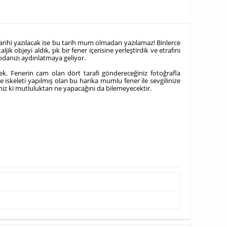
tarihi yazılacak ise bu tarih mum olmadan yazılamaz! Binlerce
jik objeyi aldık, şık bir fener içerisine yerleştirdik ve etrafını
 odanızı aydınlatmaya geliyor.
ek. Fenerin cam olan dört tarafı göndereceğiniz fotoğrafla
e iskeleti yapılmış olan bu harika mumlu fener ile sevgilinize
iniz ki mutluluktan ne yapacağını da bilemeyecektir.