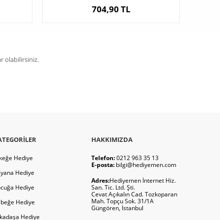
704,90 TL
olabilirsiniz.
ATEGORILER
HAKKIMIZDA
keğe Hediye
Telefon:
0212 963 35 13
E-posta:
bilgi@hediyemen.com
yana Hediye
Adres:
Hediyemen İnternet Hiz.
cuğa Hediye
San. Tic. Ltd. Şti.
Cevat Açıkalın Cad. Tozkoparan
Mah. Topçu Sok. 31/1A
beğe Hediye
Güngören, İstanbul
kadaşa Hediye