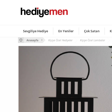
Sevgiliye Hediye
En Yeniler
Çok Satan
K
Anasayfa
Kişiye Özel Hediyeler
Kişiye Özel Lambalar