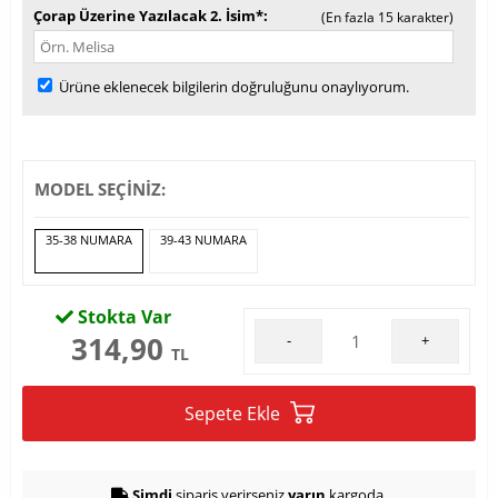
Çorap Üzerine Yazılacak 2. İsim*
(En fazla 15 karakter)
Ürüne eklenecek bilgilerin doğruluğunu onaylıyorum.
MODEL SEÇİNİZ:
35-38 NUMARA
39-43 NUMARA
Stokta Var
314,90
-
+
TL
Sepete Ekle
Şimdi
sipariş verirseniz
yarın
kargoda.