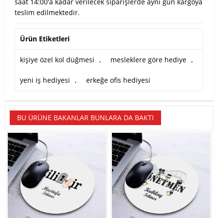
saat 14:00'a kadar verilecek siparişlerde aynı gün kargoya
teslim edilmektedir.
Ürün Etiketleri
kişiye özel kol düğmesi
,
mesleklere göre hediye
,
yeni iş hediyesi
,
erkeğe ofis hediyesi
BU ÜRÜNE BAKANLAR BUNLARA DA BAKTI