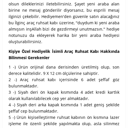
olsun dileklerinizi iletebilirsiniz. Şayet yeni araba alan
birine ne mesaj gönderilir diyorsanız, bu esprili mesaj
ilginizi çekebilir. Hediyemen'den güvenle satın alacağınız
bu İlginç araç ruhsat kabı üzerine, ''duydum ki yeni araba
almışsın inşAllah bizi de gezdirmeyi unutmazsın.'' hediye
notunuzu da ekleyerek harika bir yeni araba hediyesi
oluşturabilirsiniz.
Kişiye Özel Hediyelik İsimli Araç Ruhsat Kabı Hakkında
Bilinmesi Gerekenler
1 -) Ürün orijinal dana derisinden üretilmiş olup, son
derece kalitelidir. 9 X 12 cm ölçülerine sahiptir.
2 -) Araç ruhsat kabı içerisinde 6 adet şeffaf göz
bulunmaktadır.
3 -) Siyah deri ön kapak kısmında 4 adet kredi kartlık
olarak kullanılabilecek cep yer almaktadır.
4 -) Siyah deri arka kapak kısmında 1 adet geniş şekilde
şeffaf cep bulunmaktadır.
5 -) Ürün kişiselleştirme ruhsat kabının ön kısmına lazer
işleme ile özenli şekilde yapılmakta olup, asla silinmez