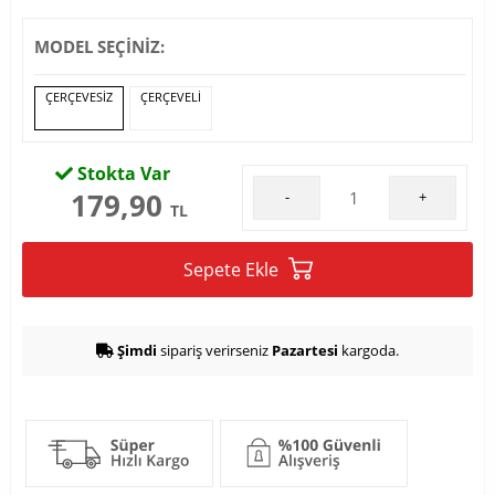
MODEL SEÇİNİZ:
ÇERÇEVESIZ
ÇERÇEVELI
Stokta Var
179,90
-
+
TL
Sepete Ekle
Şimdi
sipariş verirseniz
Pazartesi
kargoda.