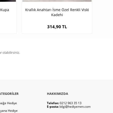
ü Kupa
Krallık Anahtarı İsme Özel Renkli Viski
Kadehi
314,90 TL
olabilirsiniz.
ATEGORILER
HAKKIMIZDA
keğe Hediye
Telefon:
0212 963 35 13
E-posta:
bilgi@hediyemen.com
yana Hediye