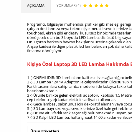
AÇIKLAMA
YORUMLAR (4)
Programcı, bilgisayar mühendisi, grafiker gibi mesleği gereği bi
çalışan dostlarınıza veya teknolojiye meraklı sevdiklerinize ka
touchpad, ekran gibi er detayı kusursuz bir biçimde tasarlan
dönüşecek olan bu 3 boyutlu LED Lamba, diz üstü bilgisayar tas
Onu gören herkesin hayran bakışlarını üzerine çekecek ola
Ahşap kaidesi ile diğer plastik led lambalardan çok daha kalit
fırsatına dönüşüyor.
Kişiye Özel Laptop 3D LED Lamba Hakkında B
1 -) ÖNEMLİDİR: 3D Lambaların kalitesini ve sağlamlığını belir
2 -) 3D Lamba 12v 1A Adaptör ile çalışmaktadır. Ölçüsü:18 x 1
Farklı tasarımlara sahip lamba modelleri de kolayca takıp kul
hazırlanmaktadır.
3 -) Ürünle birlikte gelen elektrik adaptörü kablosu 1,5 Met
cep telefonu şarjı kadar elektrik sarfiyatı kullanırlar.
4 -) Gece lambası, salonunuz için dekoratif eleman veya çocuk
5 -) 3D Lambayı size veya sevdiklerinize özel hale getirebilm
6 -) Ürüne ait 3 farklı renk seçeneği bulunmaktadır. Beyaz, p
7 -) 3D Kalpli LED Lamba, hafta içi saat 14:00'a kadar verilec
Ürün Etiketleri