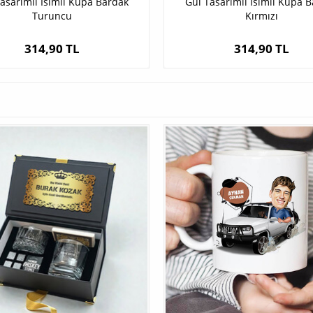
asarımlı İsimli Kupa Bardak
Gül Tasarımlı İsimli Kupa 
Turuncu
Kırmızı
314,90 TL
314,90 TL