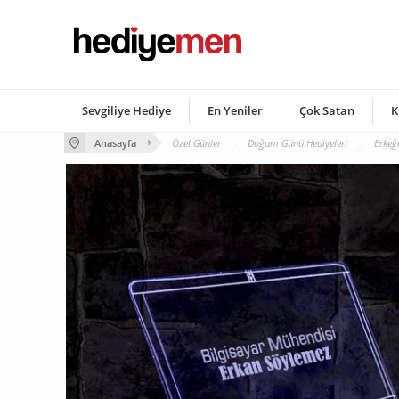
Sevgiliye Hediye
En Yeniler
Çok Satan
K
Anasayfa
Özel Günler
Doğum Günü Hediyeleri
Erkeğ