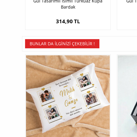
Gül Tasarımlı İsimli Turkuaz Kupa
Gül T
Bardak
314,90 TL
BUNLAR DA İLGINIZI ÇEKEBILIR !