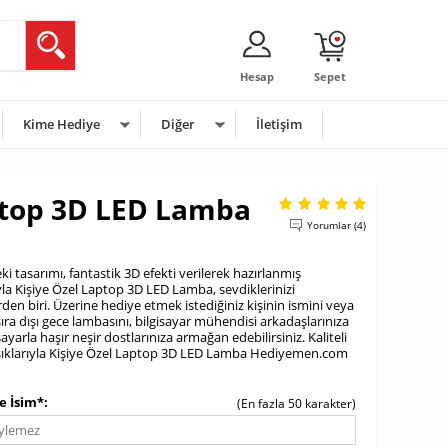
Hesap
Sepet
Kime Hediye
Diğer
İletişim
ptop 3D LED Lamba
Yorumlar (4)
ki tasarımı, fantastik 3D efekti verilerek hazırlanmış
la Kişiye Özel Laptop 3D LED Lamba, sevdiklerinizi
den biri. Üzerine hediye etmek istediğiniz kişinin ismini veya
sıra dışı gece lambasını, bilgisayar mühendisi arkadaşlarınıza
arla haşır neşir dostlarınıza armağan edebilirsiniz. Kaliteli
şıklarıyla Kişiye Özel Laptop 3D LED Lamba Hediyemen.com
e İsim*
(En fazla 50 karakter)