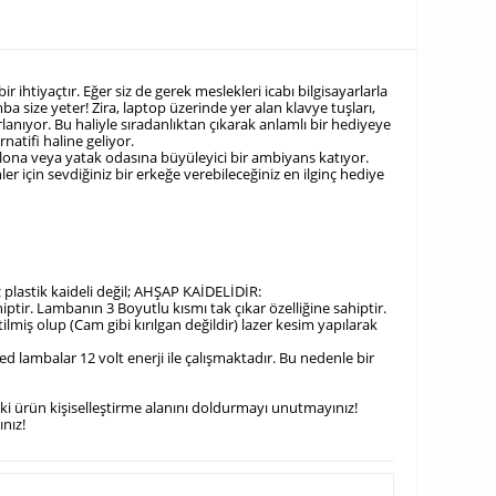
r ihtiyaçtır. Eğer siz de gerek meslekleri icabı bilgisayarlarla
ba size yeter! Zira, laptop üzerinde yer alan klavye tuşları,
anıyor. Bu haliyle sıradanlıktan çıkarak anlamlı bir hediyeye
natifi haline geliyor.
alona veya yatak odasına büyüleyici bir ambiyans katıyor.
er için sevdiğiniz bir erkeğe verebileceğiniz en ilginç hediye
z plastik kaideli değil; AHŞAP KAİDELİDİR:
ptir. Lambanın 3 Boyutlu kısmı tak çıkar özelliğine sahiptir.
miş olup (Cam gibi kırılgan değildir) lazer kesim yapılarak
 lambalar 12 volt enerji ile çalışmaktadır. Bu nedenle bir
eki ürün kişiselleştirme alanını doldurmayı unutmayınız!
nız!