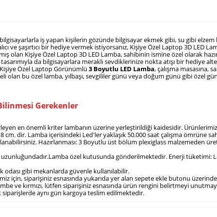
lgisayarlarla iş yapan kişilerin gözünde bilgisayar ekmek gibi, su gibi elzem bi
lıcı ve şaşırtıcı bir hediye vermek istiyorsanız, Kişiye Özel Laptop 3D LED Lam
mış olan Kişiye Özel Laptop 3D LED Lamba, sahibinin ismine özel olarak hazırl
arımıyla da bilgisayarlara meraklı sevdiklerinize nokta atışı bir hediye alter
n Kişiye Özel Laptop Görünümlü
3 Boyutlu LED Lamba
, çalışma masasına, s
eli olan bu özel lamba, yılbaşı, sevgililer günü veya doğum günü gibi özel günl
ilinmesi Gerekenler
leyen en önemli kriter lambanın üzerine yerleştirildiği kaidesidir. Ürünlerimi
8 cm. dir. Lamba içerisindeki Led'ler yaklaşık 50.000 saat çalışma ömrüne sahi
lanabilirsiniz. Hazırlanması: 3 Boyutlu üst bölüm plexiglass malzemeden üretil
re uzunluğundadır.Lamba özel kutusunda gönderilmektedir. Enerji tüketimi: Led
 odası gibi mekanlarda güvenle kullanılabilir.
emiz için, siparişiniz esnasında yukarıda yer alan sepete ekle butonu üzerind
embe ve kırmızı, lütfen siparişiniz esnasında ürün rengini belirtmeyi unutmayı
ek siparişlerde aynı gün kargoya teslim edilmektedir.