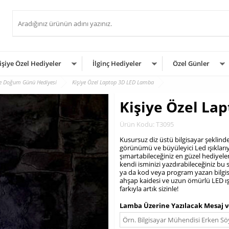
işiye Özel Hediyeler
İlginç Hediyeler
Özel Günler
e Doğum Günü Hediyesi
Kişiye Özel Laptop 3D LED Lamba
Kişiye Özel La
Ürün Kodu: T3095
Kusursuz diz üstü bilgisayar şeklinde
görünümü ve büyüleyici Led ışıklarıy
şımartabileceğiniz en güzel hediyeler
kendi isminizi yazdırabileceğiniz bu 
ya da kod veya program yazan bilgisay
ahşap kaidesi ve uzun ömürlü LED ı
farkıyla artık sizinle!
.
Lamba Üzerine Yazılacak Mesaj v