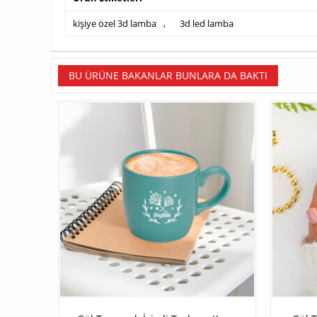
kişiye özel 3d lamba
,
3d led lamba
BU ÜRÜNE BAKANLAR BUNLARA DA BAKTI