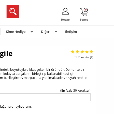
Hesap
Sepet
Kime Hediye
Diğer
İletişim
gile
Yorumlar (3)
lerindeki boyutuyla dikkat çeken bir üründür. Demonte bir
ın kolayca parçalarını birleştirip kullanabilmesi için
sim özelleştirme, marpucuna yapılmaktadır ve siyah renkte
(En fazla 30 karakter)
uluğunu onaylıyorum.