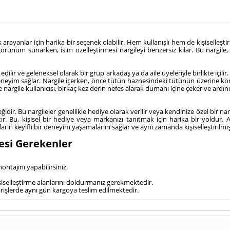
rayanlar için harika bir seçenek olabilir. Hem kullanışlı hem de kişiselleştiril
rünüm sunarken, isim özelleştirmesi nargileyi benzersiz kılar. Bu nargile, 
 edilir ve geleneksel olarak bir grup arkadaş ya da aile üyeleriyle birlikte içil
deneyim sağlar.
Nargile içerken, önce tütün haznesindeki tütünün üzerine kömü
le nargile kullanıcısı, birkaç kez derin nefes alarak dumanı içine çeker ve ardı
eğidir. Bu nargileler genellikle hediye olarak verilir veya kendinize özel bir narg
r. Bu, kişisel bir hediye veya markanızı tanıtmak için harika bir yoldur. Ay
ıcıların keyifli bir deneyim yaşamalarını sağlar ve aynı zamanda kişiselleştirilm
esi Gerekenler
ntajını yapabilirsiniz.
şiselleştirme alanlarını doldurmanız gerekmektedir.
iparişlerde aynı gün kargoya teslim edilmektedir.