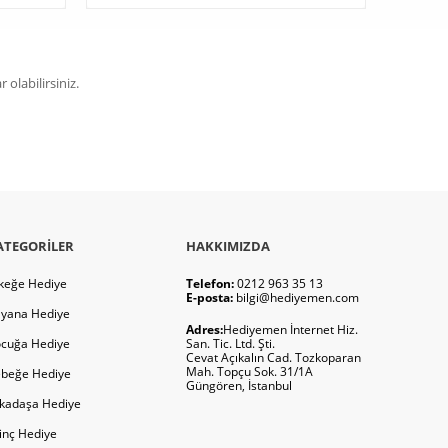
olabilirsiniz.
ATEGORILER
HAKKIMIZDA
keğe Hediye
Telefon:
0212 963 35 13
E-posta:
bilgi@hediyemen.com
yana Hediye
Adres:
Hediyemen İnternet Hiz.
cuğa Hediye
San. Tic. Ltd. Şti.
Cevat Açıkalın Cad. Tozkoparan
Mah. Topçu Sok. 31/1A
beğe Hediye
Güngören, İstanbul
kadaşa Hediye
ginç Hediye