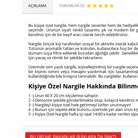
AÇIKLAMA
YORUMLAR (3)
Bu kişiye özel nargile, hem nargile sevenler hem de hediyelik a
seçimdir. Ürünün siyah renkli tasarımı, şık ve modern bir gö
kendiniz için de bir keyif aracı olarak tercih edebilirsiniz.
Nargile, birçok kişi tarafından sosyal bir aktivite olarak kabul
Tütünün aromatik tatları ve kokuları, kullanıcılara hoş bir 
dumanı suya filtre edilerek borudan ağızlığa çekilir. Genellik
için yavaş ve ritmik bir şekilde tekrarlanır.
Üzerinde isim yazılı nargile, kişiselleştirilmiş bir nargile seçen
bir kişinin ismini veya mesajını yazdırmak için tasarlanmıştı
kullanıldığında bile kolayca tanınabilir. Bu nargileler, kullan
Kişiye Özel Nargile Hakkında Bilinm
1 -) Ürün 60 X 20 cm ölçülerine sahiptir.
2 -) Demonte şekilde gönderilmekte olup, kolayca kendiniz mo
3 -) Nargileyi kişiye özel hale getirmeyi lütfen unutmayın!
4 -) Bunun için sepete ekle butonu üzerinde yer alan ürün ki
5 -) Kişiye Özel Nargile hafta içi saat 14:00'a kadar verilen s
BU ÜRÜNE BAKANLAR BUNLARA DA BAKTI