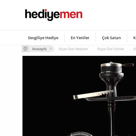
Sevgiliye Hediye
En Yeniler
Çok Satan
K
Anasayfa
Kişiye Özel Hediyeler
Kişiye Özel Ürünler
K