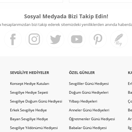
Sosyal Medyada Bizi Takip Edin!
hesaplarımızdan bizi takip ederek sitemizdeki yeniliklerden anında haberdar 
SEVGILIYE HEDIYELER
ÖZEL GÜNLER
K
Konsept Hediye Kutuları
Sevgililer Günü Hediyesi
Er
Sevgiliye Hediye Sepeti
Doğum Günü Hediyeleri
Ba
Sevgiliye Doğum Günü Hediyesi
Yılbaşı Hediyeleri
Ço
Erkek Sevgiliye Hediye
Anneler Günü Hediyeleri
Be
Bayan Sevgiliye Hediye
Öğretmenler Günü Hediyesi
Ar
Sevgiliye Yıldönümü Hediyesi
Babalar Günü Hediyesi
İl