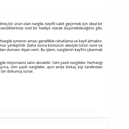
miş bir ürün olan nargile, keyifli vakit geçirmek için ideal bir
sevdiklerinize özel bir hediye olarak düşünebileceğiniz gibi,
ir. Nargile içmenin amacı genellikle rahatlama ve keyif almaktır.
r yerleştirilir. Daha sonra kömürün aleviyle tütün ısınır ve
ndan dumanı dışarı verir. Bu işlem, nargilenin keyfini çıkarmak
ile istiyorsanız satın alınabilir. İsim yazılı nargileler, herhangi
rıca, isim yazılı nargileler, aynı anda birkaç kişi tarafından
iş bir dokunuş sunar.