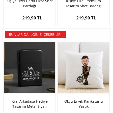
Kişiye Özel Harfli Likör Shot
Kişiye Özel Premium
Bardağı
Tasarım Shot Bardağı
219,90 TL
219,90 TL
BUNLAR DA İLGINIZI ÇEKEBILIR !
Kral Arkadaşa Hediye
Okçu Erkek Karikatürlü
Tasarım Metal Siyah
Yastık
Çakmak