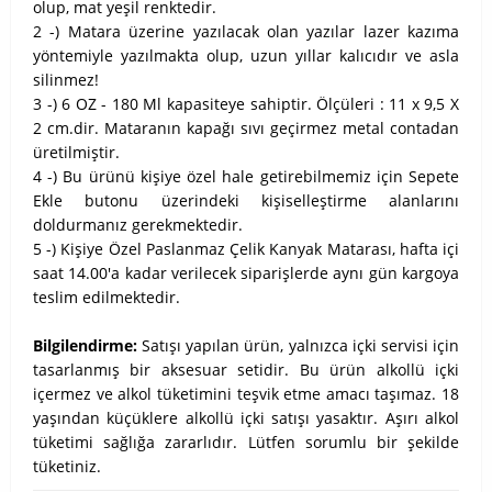
olup, mat yeşil renktedir.
2 -) Matara üzerine yazılacak olan yazılar lazer kazıma
yöntemiyle yazılmakta olup, uzun yıllar kalıcıdır ve asla
silinmez!
3 -) 6 OZ - 180 Ml kapasiteye sahiptir. Ölçüleri : 11 x 9,5 X
2 cm.dir. Mataranın kapağı sıvı geçirmez metal contadan
üretilmiştir.
4 -) Bu ürünü kişiye özel hale getirebilmemiz için Sepete
Ekle butonu üzerindeki kişiselleştirme alanlarını
doldurmanız gerekmektedir.
5 -) Kişiye Özel Paslanmaz Çelik Kanyak Matarası, hafta içi
saat 14.00'a kadar verilecek siparişlerde aynı gün kargoya
teslim edilmektedir.
Bilgilendirme:
Satışı yapılan ürün, yalnızca içki servisi için
tasarlanmış bir aksesuar setidir. Bu ürün alkollü içki
içermez ve alkol tüketimini teşvik etme amacı taşımaz. 18
yaşından küçüklere alkollü içki satışı yasaktır. Aşırı alkol
tüketimi sağlığa zararlıdır. Lütfen sorumlu bir şekilde
tüketiniz.