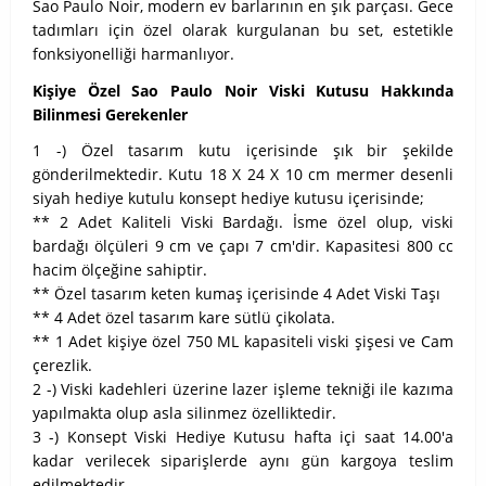
Sao Paulo Noir, modern ev barlarının en şık parçası. Gece
tadımları için özel olarak kurgulanan bu set, estetikle
fonksiyonelliği harmanlıyor.
Kişiye Özel Sao Paulo Noir Viski Kutusu Hakkında
Bilinmesi Gerekenler
1 -) Özel tasarım kutu içerisinde şık bir şekilde
gönderilmektedir. Kutu 18 X 24 X 10 cm mermer desenli
siyah hediye kutulu konsept hediye kutusu içerisinde;
** 2 Adet Kaliteli Viski Bardağı. İsme özel olup, viski
bardağı ölçüleri 9 cm ve çapı 7 cm'dir. Kapasitesi 800 cc
hacim ölçeğine sahiptir.
** Özel tasarım keten kumaş içerisinde 4 Adet Viski Taşı
** 4 Adet özel tasarım kare sütlü çikolata.
** 1 Adet kişiye özel 750 ML kapasiteli viski şişesi ve Cam
çerezlik.
2 -) Viski kadehleri üzerine lazer işleme tekniği ile kazıma
yapılmakta olup asla silinmez özelliktedir.
3 -) Konsept Viski Hediye Kutusu hafta içi saat 14.00'a
kadar verilecek siparişlerde aynı gün kargoya teslim
edilmektedir.