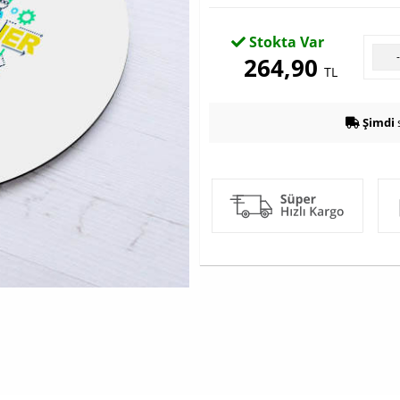
Stokta Var
264,90
TL
Şimdi
s