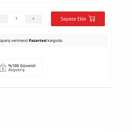
Sepete Ekle
-
+
ipariş verirseniz
Pazartesi
kargoda.