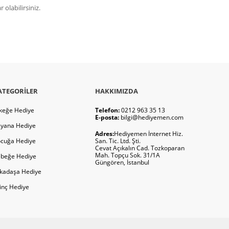
olabilirsiniz.
ATEGORILER
HAKKIMIZDA
keğe Hediye
Telefon:
0212 963 35 13
E-posta:
bilgi@hediyemen.com
yana Hediye
Adres:
Hediyemen İnternet Hiz.
cuğa Hediye
San. Tic. Ltd. Şti.
Cevat Açıkalın Cad. Tozkoparan
Mah. Topçu Sok. 31/1A
beğe Hediye
Güngören, İstanbul
kadaşa Hediye
ginç Hediye