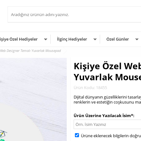
işiye Özel Hediyeler
İlginç Hediyeler
Özel Günler
 Web Designer Temalı Yuvarlak Mousepad
Kişiye Özel We
Yuvarlak Mous
Ürün Kodu: 18455
Dijital dünyanın güzelliklerini tasar
renklerin ve estetiğin coşkusunu masa
.
Ürün Üzerine Yazılacak İsim*
Ürüne eklenecek bilgilerin doğr