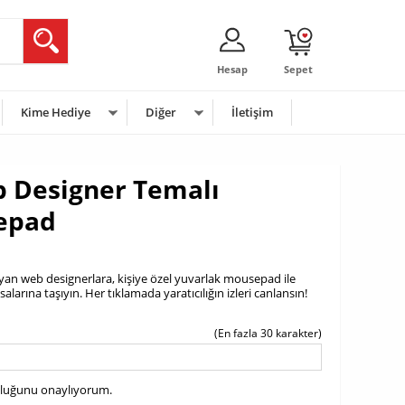
Hesap
Sepet
Kime Hediye
Diğer
İletişim
b Designer Temalı
epad
layan web designerlara, kişiye özel yuvarlak mousepad ile
larına taşıyın. Her tıklamada yaratıcılığın izleri canlansın!
(En fazla 30 karakter)
uluğunu onaylıyorum.