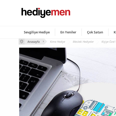
Sevgiliye Hediye
En Yeniler
Çok Satan
K
Anasayfa
Kime Hediye
Mesleki Hediyeler
Kişiye Özel