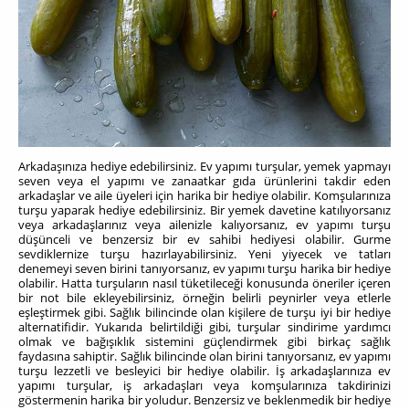
Arkadaşınıza hediye edebilirsiniz. Ev yapımı turşular, yemek yapmayı
seven veya el yapımı ve zanaatkar gıda ürünlerini takdir eden
arkadaşlar ve aile üyeleri için harika bir hediye olabilir. Komşularınıza
turşu yaparak hediye edebilirsiniz. Bir yemek davetine katılıyorsanız
veya arkadaşlarınız veya ailenizle kalıyorsanız, ev yapımı turşu
düşünceli ve benzersiz bir ev sahibi hediyesi olabilir. Gurme
sevdiklernize turşu hazırlayabilirsiniz. Yeni yiyecek ve tatları
denemeyi seven birini tanıyorsanız, ev yapımı turşu harika bir hediye
olabilir. Hatta turşuların nasıl tüketileceği konusunda öneriler içeren
bir not bile ekleyebilirsiniz, örneğin belirli peynirler veya etlerle
eşleştirmek gibi. Sağlık bilincinde olan kişilere de turşu iyi bir hediye
alternatifidir. Yukarıda belirtildiği gibi, turşular sindirime yardımcı
olmak ve bağışıklık sistemini güçlendirmek gibi birkaç sağlık
faydasına sahiptir. Sağlık bilincinde olan birini tanıyorsanız, ev yapımı
turşu lezzetli ve besleyici bir hediye olabilir. İş arkadaşlarınıza ev
yapımı turşular, iş arkadaşları veya komşularınıza takdirinizi
göstermenin harika bir yoludur. Benzersiz ve beklenmedik bir hediye