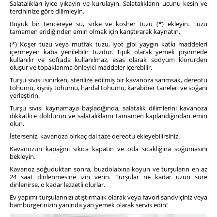
Salatalıkları iyice yıkayın ve kurulayın. Salatalıkların ucunu kesin ve
tercihinize göre dilimleyin.
Büyük bir tencereye su, sirke ve kosher tuzu (*) ekleyin. Tuzu
tamamen eridiğinden emin olmak için karıştırarak kaynatın.
(*) Koşer tuzu veya mutfak tuzu, iyot gibi yaygın katkı maddeleri
içermeyen kaba yenilebilir tuzdur. Tipik olarak yemek pişirmede
kullanılır ve sofrada kullanılmaz, esas olarak sodyum klorürden
oluşur ve topaklanma önleyici maddeler içerebilir.
Turşu sıvısı ısınırken, sterilize edilmiş bir kavanoza sarımsak, dereotu
tohumu, kişniş tohumu, hardal tohumu, karabiber taneleri ve soğanı
yerleştirin.
Turşu sıvısı kaynamaya başladığında, salatalık dilimlerini kavanoza
dikkatlice doldurun ve salatalıkların tamamen kaplandığından emin
olun.
İsterseniz, kavanoza birkaç dal taze dereotu ekleyebilirsiniz.
Kavanozun kapağını sıkıca kapatın ve oda sıcaklığına soğumasını
bekleyin.
Kavanoz soğuduktan sonra, buzdolabına koyun ve turşuların en az
24 saat dinlenmesine izin verin. Turşular ne kadar uzun süre
dinlenirse, o kadar lezzetli olurlar.
Ev yapımı turşularınızı atıştırmalık olarak veya favori sandviçiniz veya
hamburgerinizin yanında yan yemek olarak servis edin!