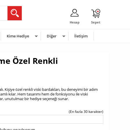
Hesap
Sepet
Kime Hediye
Diğer
İletişim
sme Özel Renkli
alı. Kişiye özel renkli viski bardakları, bu deneyimi bir adım
lamlı kılar. Hem tasarımı hem de fonksiyonu ile viski
lar, unutulmaz bir hediye seçeneği sunar.
(En fazla 30 karakter)
uluğunu onaylıyorum.