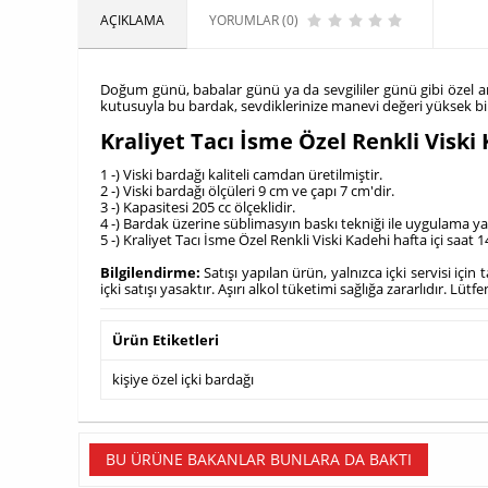
AÇIKLAMA
YORUMLAR (0)
Doğum günü, babalar günü ya da sevgililer günü gibi özel anla
kutusuyla bu bardak, sevdiklerinize manevi değeri yüksek b
Kraliyet Tacı İsme Özel Renkli Visk
1 -) Viski bardağı kaliteli camdan üretilmiştir.
2 -) Viski bardağı ölçüleri 9 cm ve çapı 7 cm'dir.
3 -) Kapasitesi 205 cc ölçeklidir.
4 -) Bardak üzerine süblimasyın baskı tekniği ile uygulama ya
5 -) Kraliyet Tacı İsme Özel Renkli Viski Kadehi hafta içi saat
Bilgilendirme:
Satışı yapılan ürün, yalnızca içki servisi içi
içki satışı yasaktır. Aşırı alkol tüketimi sağlığa zararlıdır. Lüt
Ürün Etiketleri
kişiye özel içki bardağı
BU ÜRÜNE BAKANLAR BUNLARA DA BAKTI