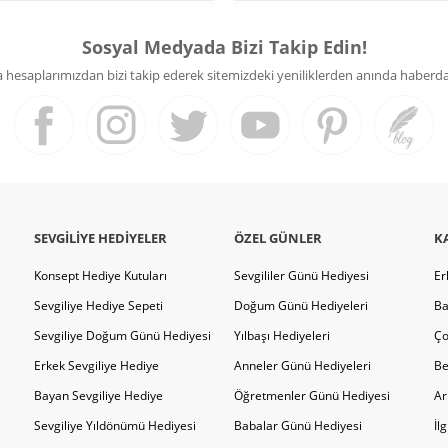
Sosyal Medyada Bizi Takip Edin!
hesaplarımızdan bizi takip ederek sitemizdeki yeniliklerden anında haberdar 
SEVGILIYE HEDIYELER
ÖZEL GÜNLER
K
Konsept Hediye Kutuları
Sevgililer Günü Hediyesi
Er
Sevgiliye Hediye Sepeti
Doğum Günü Hediyeleri
Ba
Sevgiliye Doğum Günü Hediyesi
Yılbaşı Hediyeleri
Ço
Erkek Sevgiliye Hediye
Anneler Günü Hediyeleri
Be
Bayan Sevgiliye Hediye
Öğretmenler Günü Hediyesi
Ar
Sevgiliye Yıldönümü Hediyesi
Babalar Günü Hediyesi
İl