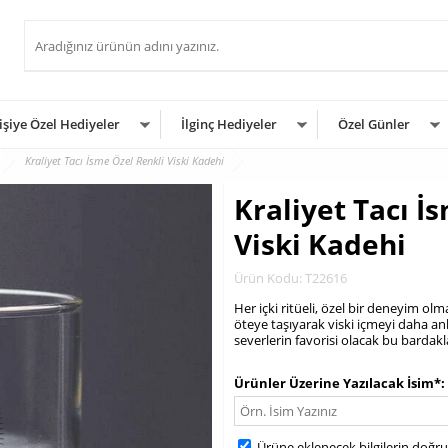
işiye Özel Hediyeler
İlginç Hediyeler
Özel Günler
Kraliyet Tacı İsme Özel Renkli Viski Kadehi
Kraliyet Tacı İ
Viski Kadehi
Ürün Kodu: T22616
Her içki ritüeli, özel bir deneyim olm
öteye taşıyarak viski içmeyi daha an
severlerin favorisi olacak bu bardak
.
Ürünler Üzerine Yazılacak İsim*
Ürüne eklenecek bilgilerin doğr