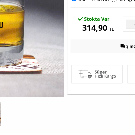
Stokta Var
314,90
TL
Şimd