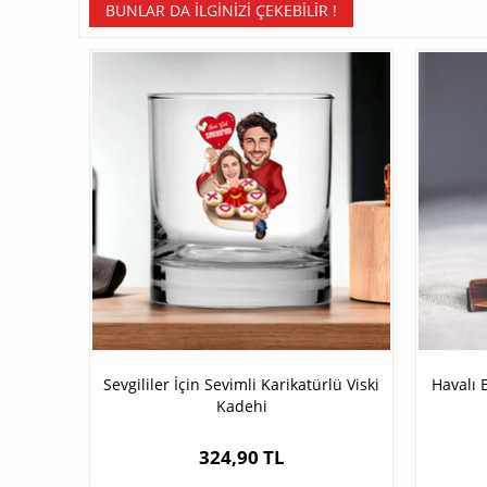
BUNLAR DA İLGINIZI ÇEKEBILIR !
Sevgililer İçin Sevimli Karikatürlü Viski
Havalı 
Kadehi
324,90 TL