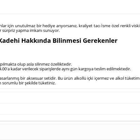
r için unutulmaz bir hediye arıyorsanız, kraliyet tacı İsme özel renkli viski k
ir sürpriz yapma imkanı sunuyor.
i Kadehi Hakkında Bilinmesi Gerekenler
pılmakta olup asla silinmez özelliktedir.
 14.00'a kadar verilecek siparişlerde aynı gün kargoya teslim edilmektedir.
n tasarlanmış bir aksesuar setidir. Bu ürün alkollü içki içermez ve alkol tüke
fen sorumlu bir şekilde tüketiniz.