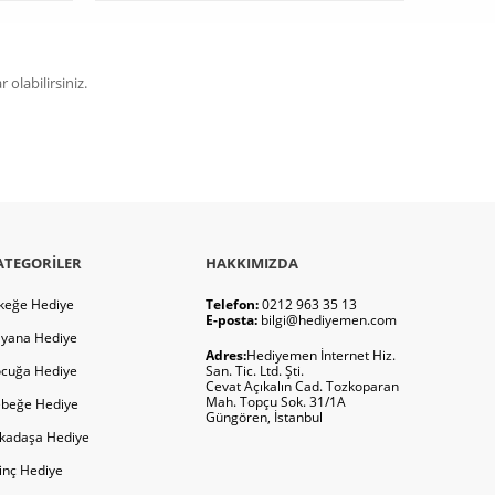
olabilirsiniz.
ATEGORILER
HAKKIMIZDA
keğe Hediye
Telefon:
0212 963 35 13
E-posta:
bilgi@hediyemen.com
yana Hediye
Adres:
Hediyemen İnternet Hiz.
cuğa Hediye
San. Tic. Ltd. Şti.
Cevat Açıkalın Cad. Tozkoparan
Mah. Topçu Sok. 31/1A
beğe Hediye
Güngören, İstanbul
kadaşa Hediye
ginç Hediye