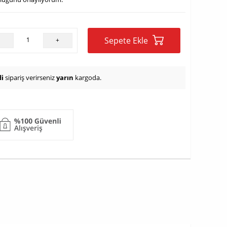
Sepete Ekle
-
+
i
sipariş verirseniz
yarın
kargoda.