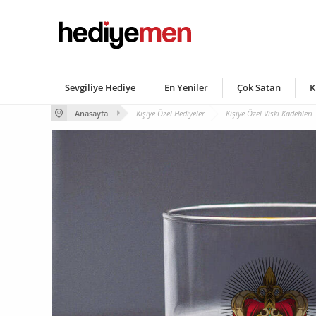
Sevgiliye Hediye
En Yeniler
Çok Satan
K
Anasayfa
Kişiye Özel Hediyeler
Kişiye Özel Viski Kadehleri