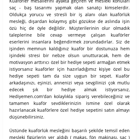
Kuaförler mesailerini ayakta geçiren ve mesleki konuları
saç - baş tasarımı yapmak olan sanatçı kimselerdir.
Oldukça yorucu ve stresli bir iş alanı olan kuaförlük
mesleği, dışardan kolaymış gibi gözükse de aslında işin
özü hiç de öyle değildir. Müşterilerinin olur olmadık
taleplerine bile cevap vermeye çalışan kuaförler
eserlerini insanlara beğendirmek zorundadırlar. Siz de
işinden memnun kaldığınız kuaför bir dostunuza hem
işindeki stresi bir nebze olsun unutturacak, hem de
motivasyon arttırıcı özel bir hediye sepeti armağan etmek
istiyorsanız kuaförler için hazırladığımız kişiye özel bu
hediye sepeti tam da size uygun bir sepet. Kuaför
arkadaşınızı, eşinizi, annenizi veya sevgilinizi çok mutlu
edecek şık bir hediye almak istiyorsanız,
Hediyemen.com'dan kolaylıkla sipariş verebileceğiniz ve
tamamen kuaför sevdiklerinizin ismine özel olarak
hazırlanacak kuaförlere özel hediye sepetini satın almayı
düşünebilirsiniz.
Üstünde kuaförlük mesleğini başarılı şekilde temsil eden
mesleki figürlerin yer aldığı ( makas, fön makinası, saç )