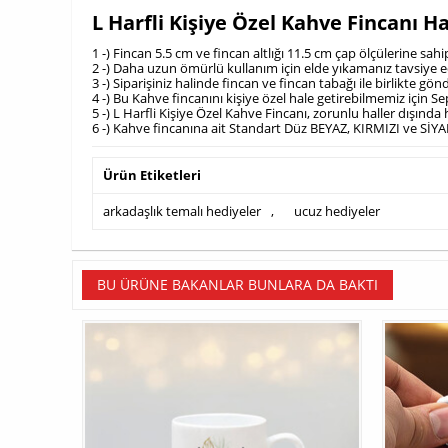
L Harfli Kişiye Özel Kahve Fincanı 
1 -) Fincan 5.5 cm ve fincan altlığı 11.5 cm çap ölçülerine s
2 -) Daha uzun ömürlü kullanım için elde yıkamanız tavsiye e
3 -) Siparişiniz halinde fincan ve fincan tabağı ile birlikte g
4 -) Bu Kahve fincanını kişiye özel hale getirebilmemiz için 
5 -) L Harfli Kişiye Özel Kahve Fincanı, zorunlu haller dışında
6 -) Kahve fincanına ait Standart Düz BEYAZ, KIRMIZI ve SİY
Ürün Etiketleri
arkadaşlık temalı hediyeler
,
ucuz hediyeler
BU ÜRÜNE BAKANLAR BUNLARA DA BAKTI