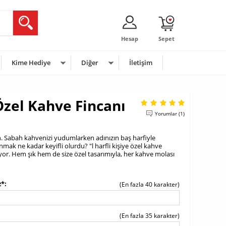
Hesap
Sepet
Kime Hediye
Diğer
İletişim
 Özel Kahve Fincanı
Yorumlar (1)
can. Sabah kahvenizi yudumlarken adınızın baş harfiyle
anmak ne kadar keyifli olurdu? "l harfli kişiye özel kahve
lıyor. Hem şık hem de size özel tasarımıyla, her kahve molası
z*
(En fazla 40 karakter)
(En fazla 35 karakter)