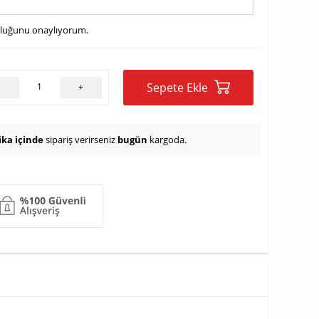
uluğunu onaylıyorum.
Sepete Ekle
-
+
ika içinde
sipariş verirseniz
bugün
kargoda.