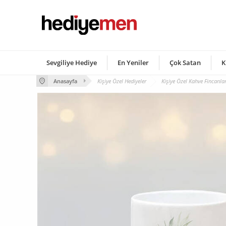
Sevgiliye Hediye
En Yeniler
Çok Satan
K
Anasayfa
Kişiye Özel Hediyeler
Kişiye Özel Kahve Fincanlar