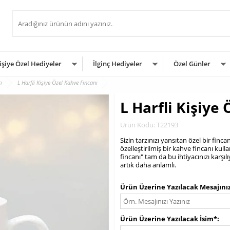
işiye Özel Hediyeler
İlginç Hediyeler
Özel Günler
ı
L Harfli Kişiye Özel Kahve Fincanı
L Harfli Kişiye
Ürün Kodu: T22193
Sizin tarzınızı yansıtan özel bir fin
özelleştirilmiş bir kahve fincanı kull
fincanı" tam da bu ihtiyacınızı karşı
artık daha anlamlı.
.
Ürün Üzerine Yazılacak Mesajını
Ürün Üzerine Yazılacak İsim*