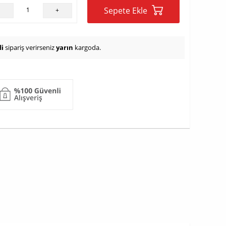
Sepete Ekle
-
+
i
sipariş verirseniz
yarın
kargoda.