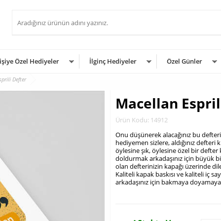
işiye Özel Hediyeler
İlginç Hediyeler
Özel Günler
prili Defter
Macellan Espril
Ürün Kodu: 14912
Onu düşünerek alacağınız bu defteri k
hediyemen sizlere, aldığınız defteri k
öylesine şık, öylesine özel bir defter 
doldurmak arkadaşınız için büyük bir
olan defterinizin kapağı üzerinde dile
Kaliteli kapak baskısı ve kaliteli iç s
arkadaşınız için bakmaya doyamayacağ
.