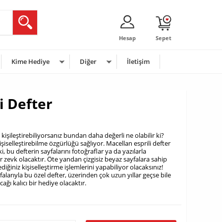
Hesap
Sepet
Kime Hediye
Diğer
İletişim
i Defter
işileştirebiliyorsanız bundan daha değerli ne olabilir ki?
işiselleştirebilme özgürlüğü sağlıyor. Macellan esprili defter
ki, bu defterin sayfalarını fotoğraflar ya da yazılarla
 zevk olacaktır. Öte yandan çizgisiz beyaz sayfalara sahip
diğiniz kişiselleştirme işlemlerini yapabiliyor olacaksınız!
ayfalarıyla bu özel defter, üzerinden çok uzun yıllar geçse bile
ı kalıcı bir hediye olacaktır.