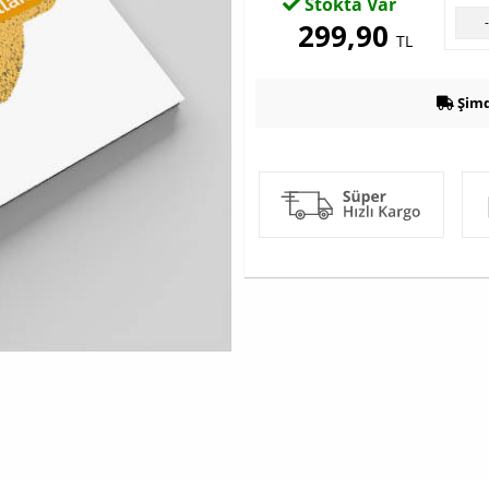
Stokta Var
299,90
TL
Şimd