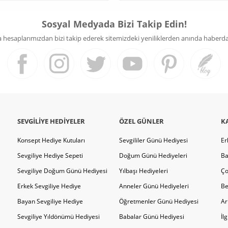
Sosyal Medyada Bizi Takip Edin!
hesaplarımızdan bizi takip ederek sitemizdeki yeniliklerden anında haberdar 
SEVGILIYE HEDIYELER
ÖZEL GÜNLER
K
Konsept Hediye Kutuları
Sevgililer Günü Hediyesi
Er
Sevgiliye Hediye Sepeti
Doğum Günü Hediyeleri
Ba
Sevgiliye Doğum Günü Hediyesi
Yılbaşı Hediyeleri
Ço
Erkek Sevgiliye Hediye
Anneler Günü Hediyeleri
Be
Bayan Sevgiliye Hediye
Öğretmenler Günü Hediyesi
Ar
Sevgiliye Yıldönümü Hediyesi
Babalar Günü Hediyesi
İl