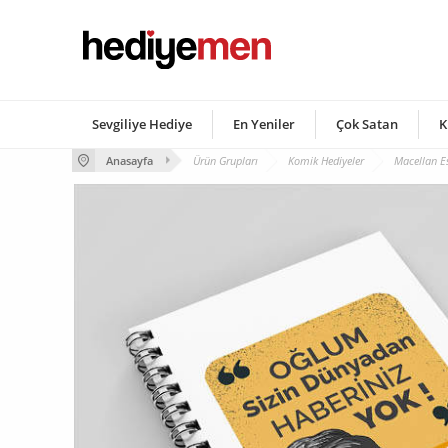
Sevgiliye Hediye
En Yeniler
Çok Satan
K
Anasayfa
Ürün Grupları
Komik Hediyeler
Macellan Es