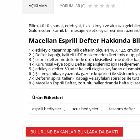
AÇIKLAMA
YORUMLAR (0)
Bilim, kültür, sanat, edebiyat, fizik, kimya ve aklınıza geleb
Gülümseten komik bir mesajın ve etkileyici resminin üzerinde y
Macellan Esprili Defter Hakkında Bi
1 -) etkileyici tasarım spiralli defterin ölçüleri 18 X 12,5 cm.dir.
2 -) Defter kapağı, kaliteli HDF malzemeden üretilmiş olup, p
3 -) esprili defter modellerinde ürün kişiselleştirme defter k
4 -) Kurumsal veya toplu Defter siparişleriniz için Hediyemen 
5 -) etkileyici defter 50 adet kaliteli çizgisiz sayfadan oluşmak
6 -) Şiir veya hikaye yazmak, gazete kupürleri ile süslemek ya
7 -) Defterin spiral telleri ( Kapağı ve sayfaları spiral tel il
8 -) Macellan Esprili Defter, zorunlu haller dışında hafta içi 
Ürün Etiketleri
esprili hediyeler
,
ucuz hediyeler
,
tasarım defter
BU ÜRÜNE BAKANLAR BUNLARA DA BAKTI