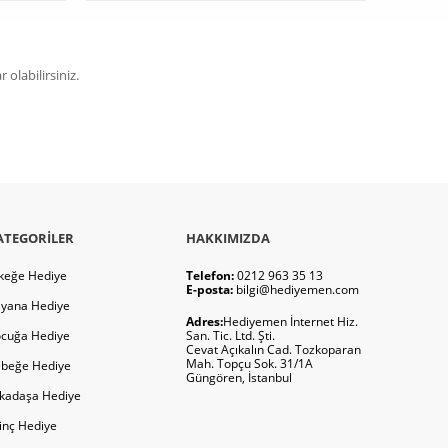
olabilirsiniz.
ATEGORILER
HAKKIMIZDA
keğe Hediye
Telefon:
0212 963 35 13
E-posta:
bilgi@hediyemen.com
yana Hediye
Adres:
Hediyemen İnternet Hiz.
cuğa Hediye
San. Tic. Ltd. Şti.
Cevat Açıkalın Cad. Tozkoparan
Mah. Topçu Sok. 31/1A
beğe Hediye
Güngören, İstanbul
kadaşa Hediye
ginç Hediye