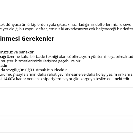
ilecek dünyaca ünlü kişilerden yola çıkarak hazırladığımız defterlerimiz ile s
er aldığı bu esprili defter, eminiz ki arkadaşınızın çok beğeneceği bir defter
linmesi Gerekenler
ürüzsüz ve parlaktır.
apağı üzerine kalıcı bir baskı tekniği olan süblimasyon yöntemi ile yapılmaktad
müşteri hizmetlerimizle iletişime geçebilirsiniz.
tadır.
 da sevgili günlüğü tutmak için idealdir.
e tutturulmuş) sayfalarının daha rahat çevirilmesine ve daha kolay yazım imkanı s
saat 14.00'a kadar verilecek siparişlerde aynı gün kargoya teslim edilmektedir.