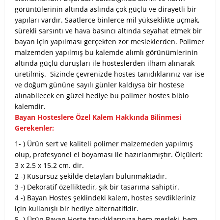
görüntülerinin altında aslında çok güçlü ve dirayetli bir
yapıları vardır. Saatlerce binlerce mil yükseklikte uçmak,
sürekli sarsıntı ve hava basıncı altında seyahat etmek bir
bayan için yapılması gerçekten zor mesleklerden. Polimer
malzemden yapılmış bu kalemde alımlı görünümlerinin
altında güçlü duruşları ile hosteslerden ilham alınarak
üretilmiş. Sizinde çevrenizde hostes tanıdıklarınız var ise
ve doğum gününe sayılı günler kaldıysa bir hostese
alınabilecek en güzel hediye bu polimer hostes biblo
kalemdir.
Bayan Hosteslere Özel Kalem Hakkında Bilinmesi
Gerekenler:
1- ) Ürün sert ve kaliteli polimer malzemeden yapılmış
olup, profesyonel el boyaması ile hazırlanmıştır. Ölçüleri:
3 x 2.5 x 15.2 cm. dir.
2 -) Kusursuz şekilde detayları bulunmaktadır.
3 -) Dekoratif özelliktedir, şık bir tasarıma sahiptir.
4 -) Bayan Hostes şeklindeki kalem, hostes sevdikleriniz
için kullanışlı bir hediye alternatifidir.
5 -) Ürün Bayan Hoste tanıdıklarınıza hem mesleki, hem