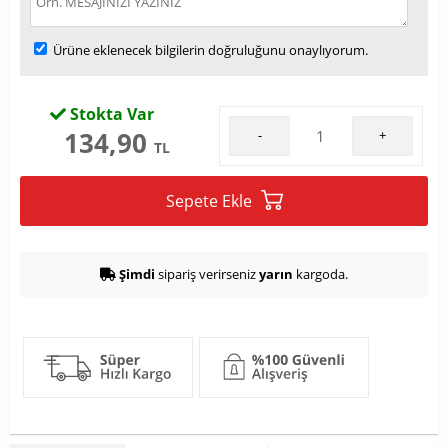
Ürüne eklenecek bilgilerin doğruluğunu onaylıyorum.
Stokta Var
134,90
-
+
TL
Sepete Ekle
Şimdi
sipariş verirseniz
yarın
kargoda.