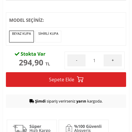
MODEL SEÇİNİZ:
BEYAZ KUPA
SİHİRLİ KUPA
Stokta Var
294,90
-
+
TL
Sepete Ekle
Şimdi
sipariş verirseniz
yarın
kargoda.