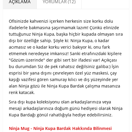
AÇIKLAMA
YORUMLAR (12)
Ofisinizde kahvenizi içerken herkesin size korku dolu
ifadelerle bakmasına şaşırmamak lazım! Çünkü elinizde
tuttuğunuz Ninja Kupa, başka hiçbir kupada olmayan sıra
dışı bir özelliğe sahip. Şöyle ki: Ninja Kupa, o kadar
acımasız ve o kadar korku verici bakıyor ki, onu fark
etmemek neredeyse imkansız! Sanki etrafınızdaki kişilere
"Gözüm üzerinde" der gibi sert bir ifadesi var! Açıkçası
bu durumdan Siz de pek rahatsız değilsiniz galiba:) İşin
esprisi bir yana dışını çevreleyen özel yüz maskesi, çay
kaşığı vazifesi gören samuray kılıcı ve dış yüzeyinde yer
alan Ninja gözü ile Ninja Kupa Bardak çalışma masanıza
renk katacak.
Sıra dışı kupa koleksiyonu olan arkadaşlarınıza veya
mesaji arkadaşlarınıza doğum günü hediyesi olarak Ninja
Kupa Bardağı gönül rahatlığıyla hediye edebilirsiniz.
Ninja Mug - Ninja Kupa Bardak Hakkında Bilinmesi