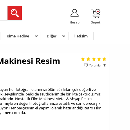
Hesap
Sepet
Kime Hediye
Diğer
İletişim
 Makinesi Resim
Yorumlar (3)
ayan her fotoğraf, o anımızı ölümsüz kılan çok değerli ve
ki sevgilimizle, belki de sevdiklerimizle birlikte çektirdiğimiz
maktadır. Nostaljik Film Makinesi Metal & Ahşap Resim
arımıyla en değerli fotoğraflarınıza estetik ve son derece şık
uyor. Her parçasının el yapımı olarak hazırlandığı Retro Film
diyemen.com'da.