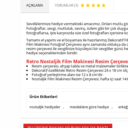
AÇIKLAMA
YORUMLAR (3)
Sevdiklerimize hediye vermekteki amacımız, Onları mutlu görm
Fotoğraflar, sevgi, mutluluk, sevinç, özlem gibi bir çok duygu
fotoğraflarsa, işte karşınızda size özel fotoğrafları içerisin
Tamamı el yapımı ve el boyaması ile hazırlanmış Dekoratif Fi
Film Makinesi Fotoğraf Çerçevesi aynı zamanda oldukça da dek
resim çerçevesi ile sevgilinize büyüleyici bir sevgililer günü 
hediye seçeneklerinden biridir.
Retro Nostaljik Film Makinesi Resim Çerçev
Resim çerçevesi, ahşap tabla ve metal malzemeler birlikte
Dekoratif özellikteki Retro Resim Çerçevesi 24 x 18 cm ölçü
Fotoğraf yerleştirme alanı ise 12 x 8 cm'dir.
Nostaljik Film Makinesi Resim Çerçevesi, hafta içi saat 14
Ürün Etiketleri
nostaljik hediyeler
,
mesleklere göre hediye
,
erkeğ
BU ÜRÜNE BAKANLAR BUNLARA DA BAKTI