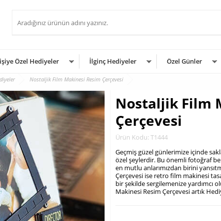
işiye Özel Hediyeler
İlginç Hediyeler
Özel Günler
iyeler
Nostaljik Film Makinesi Resim Çerçevesi
Nostaljik Film
Çerçevesi
Ürün Kodu: T1444
Geçmiş güzel günlerimize içinde sakl
özel şeylerdir. Bu önemli fotoğraf bel
en mutlu anlarımızdan birini yansıt
Çerçevesi ise retro film makinesi tas
bir şekilde sergilemenize yardımcı ol
Makinesi Resim Çerçevesi artık He