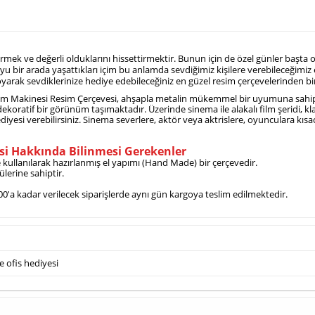
ek ve değerli olduklarını hissettirmektir. Bunun için de özel günler başta ol
yu bir arada yaşattıkları içim bu anlamda sevdiğimiz kişilere verebileceğimiz 
e koyarak sevdiklerinize hediye edebileceğiniz en güzel resim çerçevelerinden b
lm Makinesi Resim Çerçevesi, ahşapla metalin mükemmel bir uyumuna sahiptir. 
oratif bir görünüm taşımaktadır. Üzerinde sinema ile alakalı film şeridi, kla
hediyesi verebilirsiniz. Sinema severlere, aktör veya aktrislere, oyunculara kı
esi Hakkında Bilinmesi Gerekenler
 kullanılarak hazırlanmış el yapımı (Hand Made) bir çerçevedir.
lerine sahiptir.
:00'a kadar verilecek siparişlerde aynı gün kargoya teslim edilmektedir.
e ofis hediyesi