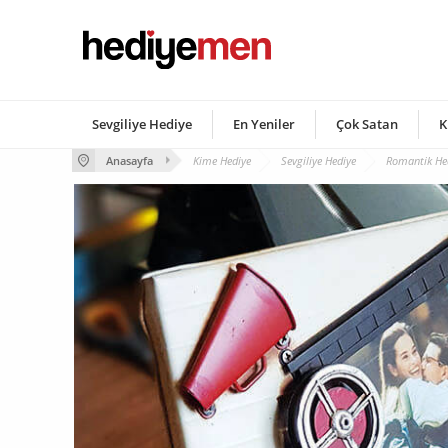
Sevgiliye Hediye
En Yeniler
Çok Satan
K
Anasayfa
Kime Hediye
Sevgiliye Hediye
Romantik Hed