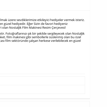
mak üzere sevdiklerimize etkileyici hediyeler vermek isteriz.
en güzel hediyedir. Eğer Sizin de favori hediyeniz
iri olan Nostaljik Film Makinesi Resim Çerçevesi!
Fotoğraflarınızı şık bir şekilde sergileyecek olan Nostaljik
ket, film makinesi gibi sembollerle süslenmiş olan bu özel
sacası film sektöründe çalışan herkese verilebilecek en güzel