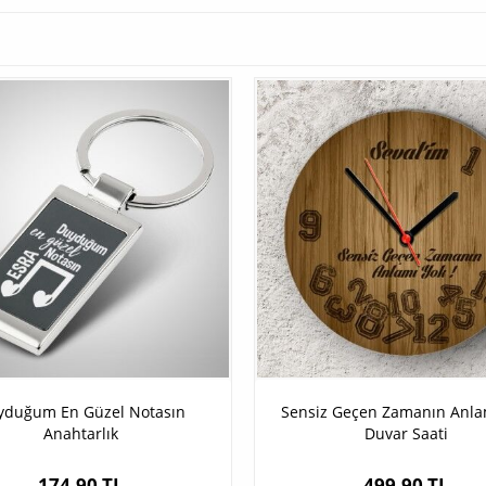
yduğum En Güzel Notasın
Sensiz Geçen Zamanın Anla
Anahtarlık
Duvar Saati
174,90 TL
499,90 TL