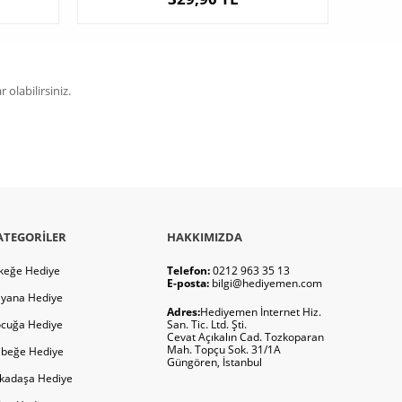
olabilirsiniz.
ATEGORILER
HAKKIMIZDA
keğe Hediye
Telefon:
0212 963 35 13
E-posta:
bilgi@hediyemen.com
yana Hediye
Adres:
Hediyemen İnternet Hiz.
cuğa Hediye
San. Tic. Ltd. Şti.
Cevat Açıkalın Cad. Tozkoparan
Mah. Topçu Sok. 31/1A
beğe Hediye
Güngören, İstanbul
kadaşa Hediye