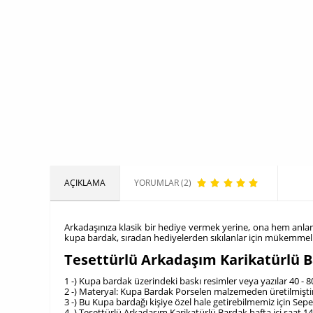
AÇIKLAMA
YORUMLAR (2)
Arkadaşınıza klasik bir hediye vermek yerine, ona hem anlam
kupa bardak, sıradan hediyelerden sıkılanlar için mükemmel 
Tesettürlü Arkadaşım Karikatürlü 
1 -) Kupa bardak üzerindeki baskı resimler veya yazılar 40 - 
2 -) Materyal: Kupa Bardak Porselen malzemeden üretilmiştir
3 -) Bu Kupa bardağı kişiye özel hale getirebilmemiz için Se
4 -) Tesettürlü Arkadaşım Karikatürlü Bardak hafta içi saat 1