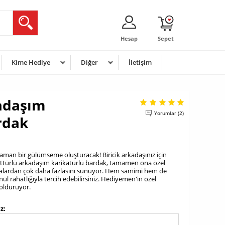
Hesap
Sepet
Kime Hediye
Diğer
İletişim
adaşım
Yorumlar (2)
rdak
an bir gülümseme oluşturacak! Biricik arkadaşınız için
ettürlü arkadaşım karikatürlü bardak, tamamen ona özel
upalardan çok daha fazlasını sunuyor. Hem samimi hem de
nül rahatlığıyla tercih edebilirsiniz. Hediyemen'in özel
dolduruyor.
iz