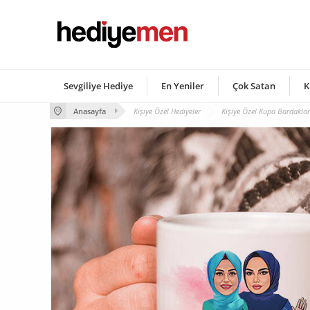
Sevgiliye Hediye
En Yeniler
Çok Satan
K
Anasayfa
Kişiye Özel Hediyeler
Kişiye Özel Kupa Bardaklar