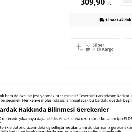
309,90
TL
12 saat 47 dak
lı hem de özel bir jest yapmak ister misiniz? Tesettürlü arkadaşım karikatür
bir seçenek. Her kahve molasında sizi anımsatacak bu bardak, dostluk bağın
Bardak Hakkında Bilinmesi Gerekenler
80 derecede yıkamaya dayanıklıdır. Ancak, daha uzun süreli kullanım için ELDE
.
pete Ekle butonu üzerindeki kişiselleştirme alanlarını doldurmanız gerekmekte
4.00'a kadar verilecek siparişlerde aynı gün kargoya teslim edilmektedir.