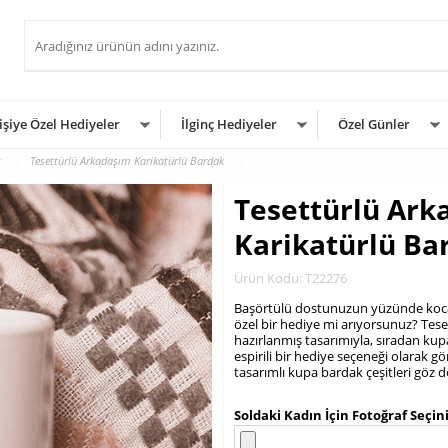
işiye Özel Hediyeler
İlginç Hediyeler
Özel Günler
Tesettürlü Arkadaşım Karikatürlü Bardak
Tesettürlü Ark
Karikatürlü Ba
Ürün Kodu: T22276
Başörtülü dostunuzun yüzünde kocam
özel bir hediye mi arıyorsunuz? Tes
hazırlanmış tasarımıyla, sıradan k
espirili bir hediye seçeneği olarak gö
tasarımlı kupa bardak çeşitleri göz 
.
Soldaki Kadın İçin Fotoğraf Seçin