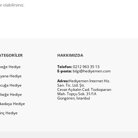
olabilirsiniz.
ATEGORILER
HAKKIMIZDA
keğe Hediye
Telefon:
0212 963 35 13
E-posta:
bilgi@hediyemen.com
yana Hediye
Adres:
Hediyemen İnternet Hiz.
cuğa Hediye
San. Tic. Ltd. Şti.
Cevat Açıkalın Cad. Tozkoparan
Mah. Topçu Sok. 31/1A
beğe Hediye
Güngören, İstanbul
kadaşa Hediye
ginç Hediye