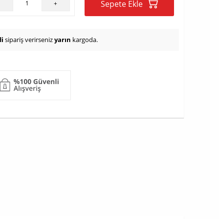
Sepete Ekle
-
+
i
sipariş verirseniz
yarın
kargoda.