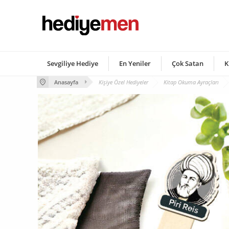
Sevgiliye Hediye
En Yeniler
Çok Satan
K
Anasayfa
Kişiye Özel Hediyeler
Kitap Okuma Ayraçları