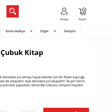
Hesap
Sepet
Kime Hediye
Diğer
İletişim
i Çubuk Kitap
çık denizlere yol almayı hayal edenler için bir ilham kaynağı.
en de olsaydım. Açık denizlere yol alsaydım" ile piri reis'in
rla yolculuk yaparken, denizcilik tutkunu olmanın hayalini