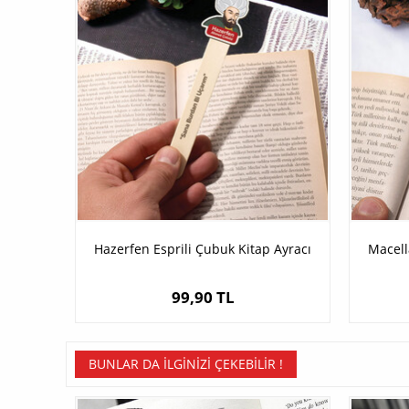
Hazerfen Esprili Çubuk Kitap Ayracı
Macell
99,90 TL
BUNLAR DA İLGINIZI ÇEKEBILIR !