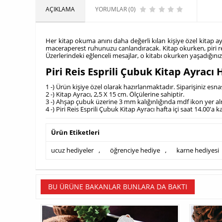
AÇIKLAMA
YORUMLAR (0)
Her kitap okuma anını daha değerli kılan kişiye özel kitap ayra
maceraperest ruhunuzu canlandıracak. Kitap okurken, piri reis
Üzerlerindeki eğlenceli mesajlar, o kitabı okurken yaşadığınız
Piri Reis Esprili Çubuk Kitap Ayrac
1 -) Ürün kişiye özel olarak hazırlanmaktadır. Siparişiniz esn
2 -) Kitap Ayracı, 2,5 X 15 cm. Ölçülerine sahiptir.
3 -) Ahşap çubuk üzerine 3 mm kalığınlığında mdf ikon yer a
4 -) Piri Reis Esprili Çubuk Kitap Ayracı hafta içi saat 14.00'a
Ürün Etiketleri
ucuz hediyeler
,
öğrenciye hediye
,
karne hediyesi
BU ÜRÜNE BAKANLAR BUNLARA DA BAKTI