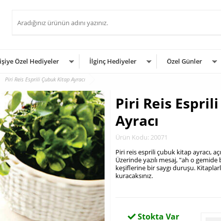
işiye Özel Hediyeler
İlginç Hediyeler
Özel Günler
Piri Reis Esprili Çubuk Kitap Ayracı
Piri Reis Espril
Ayracı
Ürün Kodu: 20071
Piri reis esprili çubuk kitap ayracı, a
Üzerinde yazılı mesaj, "ah o gemide b
keşiflerine bir saygı duruşu. Kitapla
kuracaksınız.
.
Stokta Var