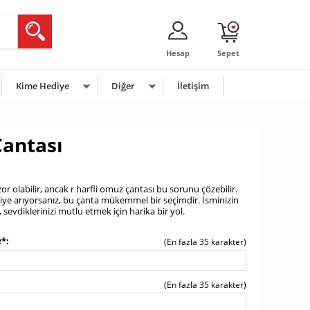
Hesap
Sepet
Kime Hediye
Diğer
İletişim
Çantası
r olabilir, ancak r harfli omuz çantası bu sorunu çözebilir.
diye arıyorsanız, bu çanta mükemmel bir seçimdir. İsminizin
 sevdiklerinizi mutlu etmek için harika bir yol.
z*
(En fazla 35 karakter)
(En fazla 35 karakter)