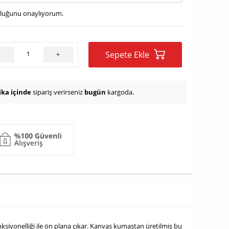
uluğunu onaylıyorum.
Sepete Ekle
-
+
ika içinde
sipariş verirseniz
bugün
kargoda.
ksiyonelliği ile ön plana çıkar. Kanvas kumaştan üretilmiş bu