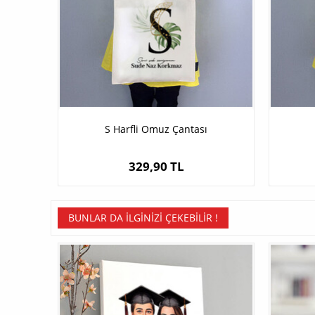
S Harfli Omuz Çantası
329,90 TL
BUNLAR DA İLGINIZI ÇEKEBILIR !