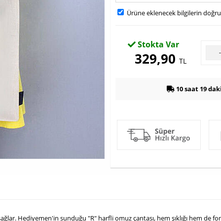
Ürüne eklenecek bilgilerin doğr
Stokta Var
329,90
TL
10 saat 19 dak
 sağlar. Hediyemen'in sunduğu "R" harfli omuz çantası, hem şıklığı hem de fon