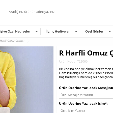
işiye Özel Hediyeler
İlginç Hediyeler
Özel Günler
 Harfli Omuz Çantası
R Harfli Omuz 
Ürün Kodu: T22066
Bir kadına hediye almak her zaman zo
Hem kullanışlı hem de kişisel bir he
baş harfiyle süslenmiş bu özel çanta,
.
Ürün Üzerine Yazılacak Mesajını
Ürün Üzerine Yazılacak İsim*