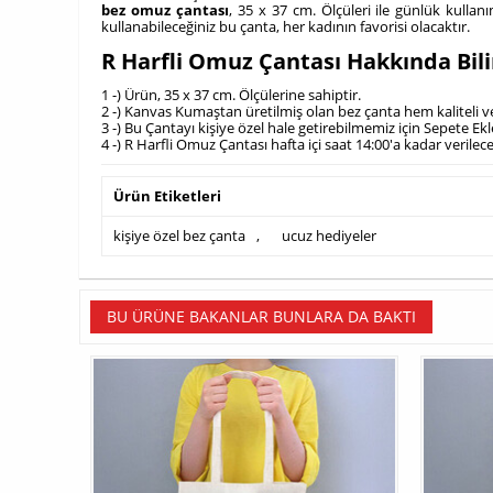
bez omuz çantası
, 35 x 37 cm. Ölçüleri ile günlük kullan
kullanabileceğiniz bu çanta, her kadının favorisi olacaktır.
R Harfli Omuz Çantası Hakkında Bil
1 -) Ürün, 35 x 37 cm. Ölçülerine sahiptir.
2 -) Kanvas Kumaştan üretilmiş olan bez çanta hem kaliteli ve
3 -) Bu Çantayı kişiye özel hale getirebilmemiz için Sepete E
4 -) R Harfli Omuz Çantası hafta içi saat 14:00'a kadar verile
Ürün Etiketleri
kişiye özel bez çanta
,
ucuz hediyeler
BU ÜRÜNE BAKANLAR BUNLARA DA BAKTI