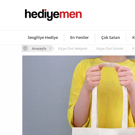
Sevgiliye Hediye
En Yeniler
Çok Satan
K
Anasayfa
Kişiye Özel Hediyeler
Kişiye Özel Ürünler
R