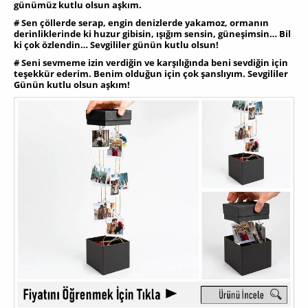
günümüz kutlu olsun aşkım.
# Sen çöllerde serap, engin denizlerde yakamoz, ormanın
derinliklerinde ki huzur gibisin, ışığım sensin, güneşimsin… Bil
ki çok özlendin… Sevgililer günün kutlu olsun!
# Seni sevmeme izin verdiğin ve karşılığında beni sevdiğin için
teşekkür ederim. Benim olduğun için çok şanslıyım. Sevgililer
Günün kutlu olsun aşkım!