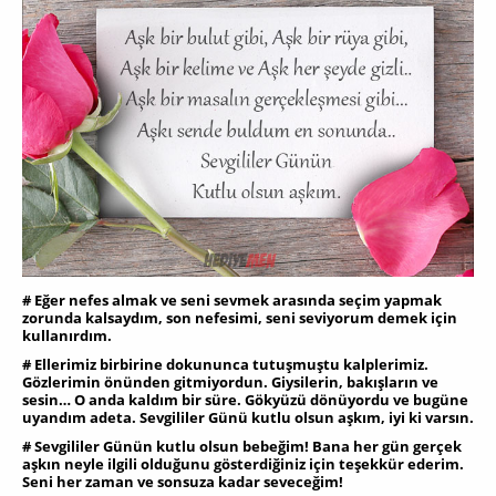
# Eğer nefes almak ve seni sevmek arasında seçim yapmak
zorunda kalsaydım, son nefesimi, seni seviyorum demek için
kullanırdım.
# Ellerimiz birbirine dokununca tutuşmuştu kalplerimiz.
Gözlerimin önünden gitmiyordun. Giysilerin, bakışların ve
sesin… O anda kaldım bir süre. Gökyüzü dönüyordu ve bugüne
uyandım adeta. Sevgililer Günü kutlu olsun aşkım, iyi ki varsın.
# Sevgililer Günün kutlu olsun bebeğim! Bana her gün gerçek
aşkın neyle ilgili olduğunu gösterdiğiniz için teşekkür ederim.
Seni her zaman ve sonsuza kadar seveceğim!