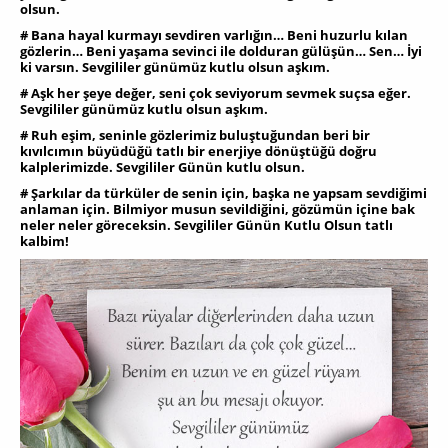
olsun.
# Bana hayal kurmayı sevdiren varlığın… Beni huzurlu kılan
gözlerin… Beni yaşama sevinci ile dolduran gülüşün… Sen… İyi
ki varsın. Sevgililer günümüz kutlu olsun aşkım.
# Aşk her şeye değer, seni çok seviyorum sevmek suçsa eğer.
Sevgililer günümüz kutlu olsun aşkım.
# Ruh eşim, seninle gözlerimiz buluştuğundan beri bir
kıvılcımın büyüdüğü tatlı bir enerjiye dönüştüğü doğru
kalplerimizde. Sevgililer Günün kutlu olsun.
# Şarkılar da türküler de senin için, başka ne yapsam sevdiğimi
anlaman için. Bilmiyor musun sevildiğini, gözümün içine bak
neler neler göreceksin. Sevgililer Günün Kutlu Olsun tatlı
kalbim!