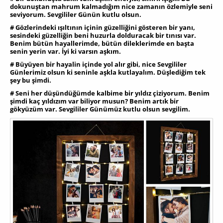
dokunuştan mahrum kalmadığım nice zamanın özlemiyle seni
seviyorum. Sevgililer Günün kutlu olsun.
# Gözlerindeki ışıltının içinin güzelliğini gösteren bir yanı,
sesindeki güzelliğin beni huzurla dolduracak bir tınısı var.
Benim bütün hayallerimde, bütün dileklerimde en başta
senin yerin var. İyi ki varsın aşkım.
# Büyüyen bir hayalin içinde yol alır gibi, nice Sevgililer
Günlerimiz olsun ki seninle aşkla kutlayalım. Düşlediğim tek
şey bu şimdi.
# Seni her düşündüğümde kalbime bir yıldız çiziyorum. Benim
şimdi kaç yıldızım var biliyor musun? Benim artık bir
gökyüzüm var. Sevgililer Günümüz kutlu olsun sevgilim.