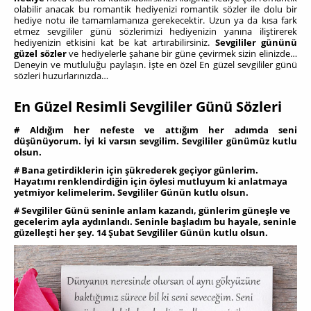
olabilir anacak bu romantik hediyenizi romantik sözler ile dolu bir
hediye notu ile tamamlamanıza gerekecektir. Uzun ya da kısa fark
etmez sevgililer günü sözlerimizi hediyenizin yanına iliştirerek
hediyenizin etkisini kat be kat artırabilirsiniz.
Sevgililer gününü
güzel sözler
ve hediyelerle şahane bir güne çevirmek sizin elinizde…
Deneyin ve mutluluğu paylaşın. İşte en özel En güzel sevgililer günü
sözleri huzurlarınızda…
En Güzel Resimli Sevgililer Günü Sözleri
# Aldığım her nefeste ve attığım her adımda seni
düşünüyorum. İyi ki varsın sevgilim. Sevgililer günümüz kutlu
olsun.
# Bana getirdiklerin için şükrederek geçiyor günlerim.
Hayatımı renklendirdiğin için öylesi mutluyum ki anlatmaya
yetmiyor kelimelerim. Sevgililer Günün kutlu olsun.
# Sevgililer Günü seninle anlam kazandı, günlerim güneşle ve
gecelerim ayla aydınlandı. Seninle başladım bu hayale, seninle
güzelleşti her şey. 14 Şubat Sevgililer Günün kutlu olsun.