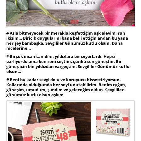
# Asla bitmeyecek bir merakla keşfettiğim aşk alevim, ruh
ikizim… Biricik duygularını bana belli ettiğin andan bu yana
her şey bambaşka. Sevgililer Günümüz kutlu olsun. Daha
nicelerine…
# Birçok insan tanıdım, yıldızlara benziyorlardı. Hepsi
parlıyordu ama ben seni seçtim, çünkü sen güneştin. Bir
güneş için bin yıldızdan vazgeçtim. Sevgililer Günümüz kutlu
olsun…
# Beni bu kadar sevgi dolu ve koruyucu hissettiriyorsun.
Kollarında olduğumda her şeyi unutabilirim. Benim ışığım,
güneşim, umudum, şimdim ve geleceğim oldun. Sevgililer
günümüz kutlu olsun aşkım.