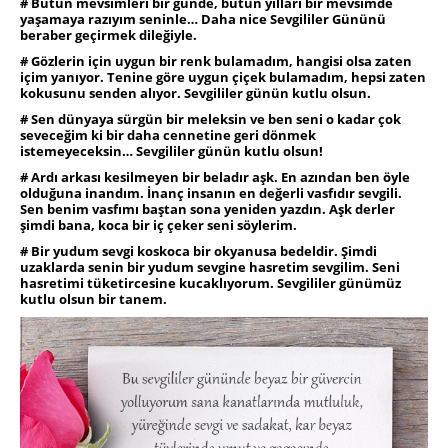
# Bütün mevsimleri bir günde, bütün yılları bir mevsimde
yaşamaya razıyım seninle… Daha nice Sevgililer Gününü
beraber geçirmek dileğiyle.
# Gözlerin için uygun bir renk bulamadım, hangisi olsa zaten
içim yanıyor. Tenine göre uygun çiçek bulamadım, hepsi zaten
kokusunu senden alıyor. Sevgililer günün kutlu olsun.
# Sen dünyaya sürgün bir meleksin ve ben seni o kadar çok
seveceğim ki bir daha cennetine geri dönmek
istemeyeceksin… Sevgililer günün kutlu olsun!
# Ardı arkası kesilmeyen bir beladır aşk. En azından ben öyle
olduğuna inandım. İnanç insanın en değerli vasfıdır sevgili.
Sen benim vasfımı baştan sona yeniden yazdın. Aşk derler
şimdi bana, koca bir iç çeker seni söylerim.
# Bir yudum sevgi koskoca bir okyanusa bedeldir. Şimdi
uzaklarda senin bir yudum sevgine hasretim sevgilim. Seni
hasretimi tüketircesine kucaklıyorum. Sevgililer günümüz
kutlu olsun bir tanem.