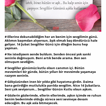
# Ellerine dokunabildiğim her an benim için sevgilimin günü.
Aklımın başımdan alıyorsun, âşık olmak baş döndürücü hale
geliyor. 14 Şubat Sevgililer Günü için dileğim bunu hep
yapman.
# Ne istediysem sende buldum. Senden öncesi yok sanki
seninle doğmuşum. Beni artık bende arama. Ben sen
olmuşum sevdiğim.
# Sevgililer günümüz kutlu olsun canımın içi. Bütün
mevsimleri bir günde, bütün yılları bir mevsimde yaşamaya
razıyım seninle.
# Gökyüzünden inen bir yıldız gibi hayatıma girdin. Daima
bana getirdiğin mutlulukla parılda sevgilim. Nice 14 Şubatlara.
Seni çok seviyorum… Sevgililer Günün Kutlu olsun aşkım.
# Gözlerin gözlerimde, ellerin ellerimde, aşkın içimde ve ruhun
benim bedenimde olduğu sürece seni sevmeye devam
edeceğim. Bu aşk asla bitmeyecek.