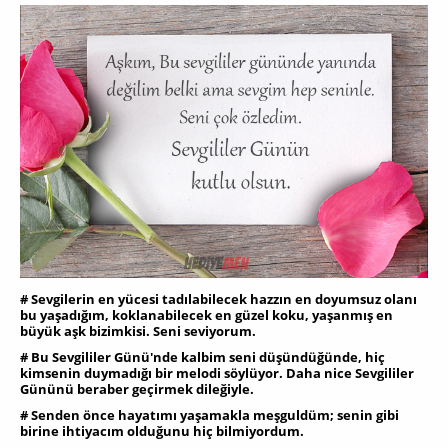
# Sevgilerin en yücesi tadılabilecek hazzın en doyumsuz olanı
bu yaşadığım, koklanabilecek en güzel koku, yaşanmış en
büyük aşk bizimkisi. Seni seviyorum.
# Bu Sevgililer Günü'nde kalbim seni düşündüğünde, hiç
kimsenin duymadığı bir melodi söylüyor. Daha nice Sevgililer
Gününü beraber geçirmek dileğiyle.
# Senden önce hayatımı yaşamakla meşguldüm; senin gibi
birine ihtiyacım olduğunu hiç bilmiyordum.