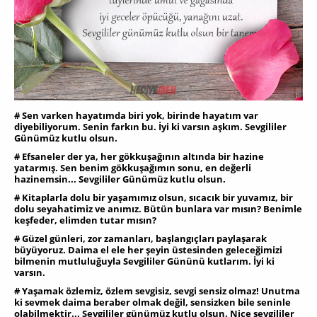
# Sen varken hayatımda biri yok, birinde hayatım var
diyebiliyorum. Senin farkın bu. İyi ki varsın aşkım. Sevgililer
Günümüz kutlu olsun.
# Efsaneler der ya, her gökkuşağının altında bir hazine
yatarmış. Sen benim gökkuşağımın sonu, en değerli
hazinemsin... Sevgililer Günümüz kutlu olsun.
# Kitaplarla dolu bir yaşamımız olsun, sıcacık bir yuvamız, bir
dolu seyahatimiz ve anımız. Bütün bunlara var mısın? Benimle
keşfeder, elimden tutar mısın?
# Güzel günleri, zor zamanları, başlangıçları paylaşarak
büyüyoruz. Daima el ele her şeyin üstesinden geleceğimizi
bilmenin mutluluğuyla Sevgililer Gününü kutlarım. İyi ki
varsın.
# Yaşamak özlemiz, özlem sevgisiz, sevgi sensiz olmaz! Unutma
ki sevmek daima beraber olmak değil, sensizken bile seninle
olabilmektir... Sevgililer günümüz kutlu olsun. Nice sevgililer