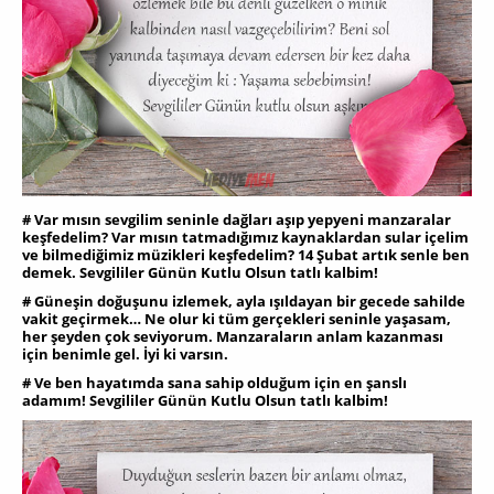
# Var mısın sevgilim seninle dağları aşıp yepyeni manzaralar
keşfedelim? Var mısın tatmadığımız kaynaklardan sular içelim
ve bilmediğimiz müzikleri keşfedelim? 14 Şubat artık senle ben
demek. Sevgililer Günün Kutlu Olsun tatlı kalbim!
# Güneşin doğuşunu izlemek, ayla ışıldayan bir gecede sahilde
vakit geçirmek… Ne olur ki tüm gerçekleri seninle yaşasam,
her şeyden çok seviyorum. Manzaraların anlam kazanması
için benimle gel. İyi ki varsın.
# Ve ben hayatımda sana sahip olduğum için en şanslı
adamım! Sevgililer Günün Kutlu Olsun tatlı kalbim!