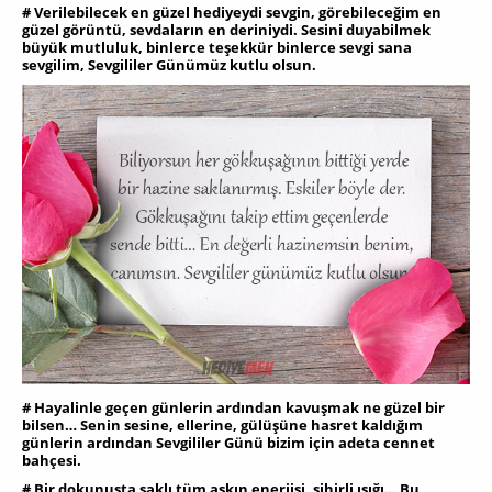
# Verilebilecek en güzel hediyeydi sevgin, görebileceğim en
güzel görüntü, sevdaların en deriniydi. Sesini duyabilmek
büyük mutluluk, binlerce teşekkür binlerce sevgi sana
sevgilim, Sevgililer Günümüz kutlu olsun.
# Hayalinle geçen günlerin ardından kavuşmak ne güzel bir
bilsen… Senin sesine, ellerine, gülüşüne hasret kaldığım
günlerin ardından Sevgililer Günü bizim için adeta cennet
bahçesi.
# Bir dokunuşta saklı tüm aşkın enerjisi, sihirli ışığı… Bu