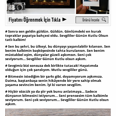
# Sonra sen geldin güldün. Güldün. Gönlümdeki en kurak
topraklar papatya bahçesi oldu. Sevgililer Günün Kutlu Olsun
tatlı kalbim!
# Sen bu şehri, bu ülkeyi, bu dünyayı yaşanılabilir kılansın. Sen
benim kalbimin başköşesinde tahta kurulansın. Sen benim
müstakbel eşim, dünyalar güzeli aşkımsın. Seni çok
seviyorum… Sevgililer Günün Kutlu olsun aşkım.
# Sevgimiz bizi sonsuza dek birlikte tutacak! Hayatımda
olduğun için çok şanslıyım. Mutlu sevgililer günü.
# Bitmesin istediğim bir şarkı gibi, doyamıyorum aşkımıza.
Daima, baştanbaşa senin hikâyende bir yere sahip olmak
yaşama sevincim benim. İyi ki varsın sevgilim.
# Hiçbir sözcük ya da şiir yok bunu anlatmaya… Sadece
dünyanın bilmesini istiyorum... Seni prensesim tüm kalbimle
seviyorum. Seni çok seviyorum… Sevgililer Günün Kutlu olsun
aşkım.