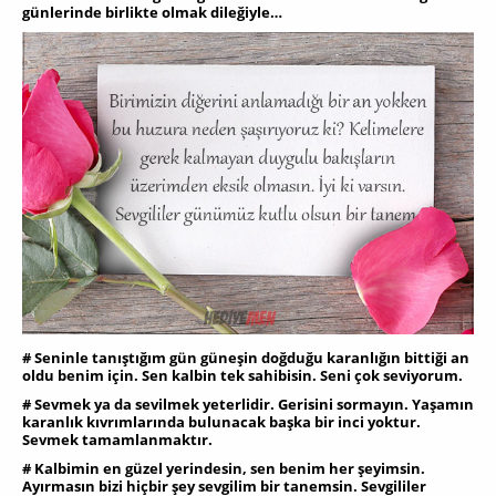
günlerinde birlikte olmak dileğiyle…
# Seninle tanıştığım gün güneşin doğduğu karanlığın bittiği an
oldu benim için. Sen kalbin tek sahibisin. Seni çok seviyorum.
# Sevmek ya da sevilmek yeterlidir. Gerisini sormayın. Yaşamın
karanlık kıvrımlarında bulunacak başka bir inci yoktur.
Sevmek tamamlanmaktır.
# Kalbimin en güzel yerindesin, sen benim her şeyimsin.
Ayırmasın bizi hiçbir şey sevgilim bir tanemsin. Sevgililer