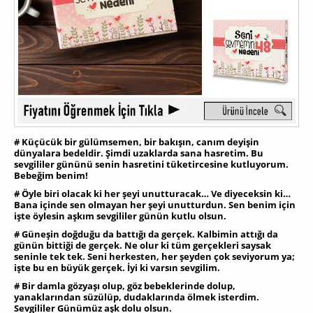
# Küçücük bir gülümsemen, bir bakışın, canım deyişin
dünyalara bedeldir. Şimdi uzaklarda sana hasretim. Bu
sevgililer gününü senin hasretini tüketircesine kutluyorum.
Bebeğim benim!
# Öyle biri olacak ki her şeyi unutturacak… Ve diyeceksin ki…
Bana içinde sen olmayan her şeyi unutturdun. Sen benim için
işte öylesin aşkım sevgililer günün kutlu olsun.
# Güneşin doğduğu da battığı da gerçek. Kalbimin attığı da
günün bittiği de gerçek. Ne olur ki tüm gerçekleri saysak
seninle tek tek. Seni herkesten, her şeyden çok seviyorum ya;
işte bu en büyük gerçek. İyi ki varsın sevgilim.
# Bir damla gözyaşı olup, göz bebeklerinde dolup,
yanaklarından süzülüp, dudaklarında ölmek isterdim.
Sevgililer Günümüz aşk dolu olsun.