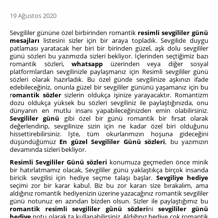
19 Ağustos 2020
Sevgililer gününe özel birbirinden romantik
resimli sevgililer günü
mesajları
listesini sizler için bir araya topladık. Sevgilide duygu
patlaması yaratacak her biri bir birinden güzel, aşk dolu sevgililer
günü sözleri bu yazımızda sizleri bekliyor. İçlerinden seçtiğimiz bazı
romantik sözleri,
whatsapp
üzerinden veya diğer sosyal
platformlardan sevgilinizle paylaşmanız için Resimli sevgililer günü
sözleri olarak hazırladık. Bu özel günde sevgilinize aşkınızı ifade
edebileceğiniz, onunla güzel bir sevgililer gününü yaşamanız için bu
r
omantik sözler
sizlerin oldukça işinize yarayacaktır. Romantizm
dozu oldukça yüksek bu sözleri sevgiliniz ile paylaştığınızda, onu
dünyanın en mutlu insanı yapabileceğinizden emin olabilirsiniz.
Sevgililer günü
gibi özel bir günü romantik bir fırsat olarak
değerlendirip, sevgilinize sizin için ne kadar özel biri olduğunu
hissettirebilirsiniz. İşte, tüm okurlarımızın hoşuna gideceğini
düşündüğümüz
En güzel Sevgililer Günü sözleri
, bu yazımızın
devamında sizleri bekliyor.
Resimli Sevgililer Günü sözleri
konumuza geçmeden önce minik
bir hatırlatmamız olacak, Sevgililer günü yaklaştıkça birçok insanda
biricik sevgilisi için hediye seçme talaşı başlar.
Sevgiliye hediye
seçimi zor bir karar kabul. Biz bu zor kararı size bırakalım, ama
aldığınız romantik hediyenizin üzerine yazacağınız romantik sevgililer
günü notunuz en azından bizden olsun. Sizler ile paylaştığımız bu
romantik resimli sevgililer günü sözleri
ni
sevgililer günü
hediye
notu olarak ta kullanabilirsiniz. Aldığınız hediye çok romantik