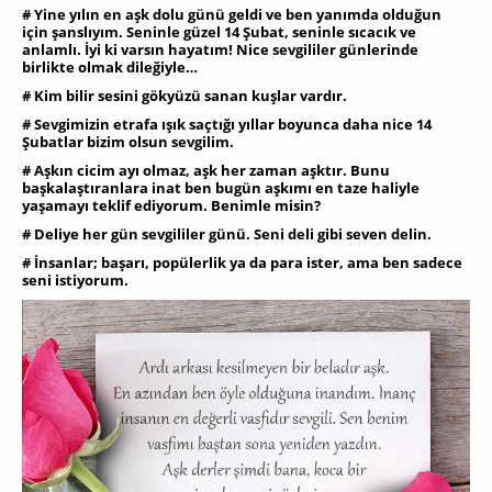
# Yine yılın en aşk dolu günü geldi ve ben yanımda olduğun
için şanslıyım. Seninle güzel 14 Şubat, seninle sıcacık ve
anlamlı. İyi ki varsın hayatım! Nice sevgililer günlerinde
birlikte olmak dileğiyle…
# Kim bilir sesini gökyüzü sanan kuşlar vardır.
# Sevgimizin etrafa ışık saçtığı yıllar boyunca daha nice 14
Şubatlar bizim olsun sevgilim.
# Aşkın cicim ayı olmaz, aşk her zaman aşktır. Bunu
başkalaştıranlara inat ben bugün aşkımı en taze haliyle
yaşamayı teklif ediyorum. Benimle misin?
# Deliye her gün sevgililer günü. Seni deli gibi seven delin.
# İnsanlar; başarı, popülerlik ya da para ister, ama ben sadece
seni istiyorum.