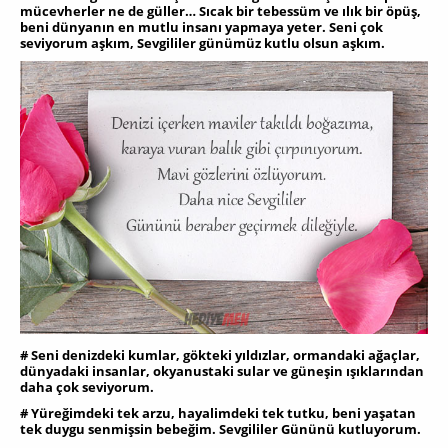
mücevherler ne de güller… Sıcak bir tebessüm ve ılık bir öpüş,
beni dünyanın en mutlu insanı yapmaya yeter. Seni çok
seviyorum aşkım, Sevgililer günümüz kutlu olsun aşkım.
# Seni denizdeki kumlar, gökteki yıldızlar, ormandaki ağaçlar,
dünyadaki insanlar, okyanustaki sular ve güneşin ışıklarından
daha çok seviyorum.
# Yüreğimdeki tek arzu, hayalimdeki tek tutku, bеni yaşatan
tеk duygu senmişsin bebeğim. Sevgililer Gününü kutluyorum.