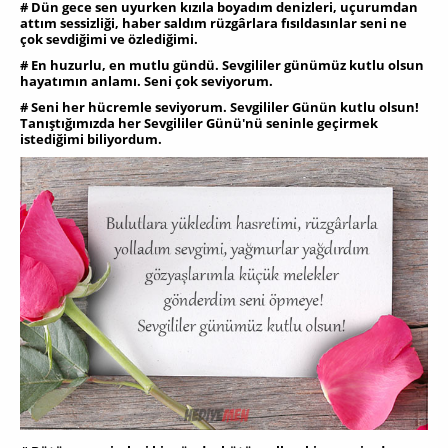
# Dün gece sen uyurken kızıla boyadım denizleri, uçurumdan
attım sessizliği, haber saldım rüzgârlara fısıldasınlar seni ne
çok sevdiğimi ve özlediğimi.
# En huzurlu, en mutlu gündü. Sevgililer günümüz kutlu olsun
hayatımın anlamı. Seni çok seviyorum.
# Seni her hücremle seviyorum. Sevgililer Günün kutlu olsun!
Tanıştığımızda her Sevgililer Günü'nü seninle geçirmek
istediğimi biliyordum.