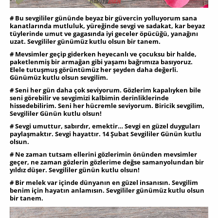
# Bu sevgililer gününde beyaz bir güvercin yolluyorum sana
kanatlarında mutluluk, yüreğinde sevgi ve sadakat, kar beyaz
tüylerinde umut ve gagasında iyi geceler öpücüğü, yanağını
uzat. Sevgililer günümüz kutlu olsun bir tanem.
# Mevsimler geçip giderken heyecanlı ve çocuksu bir halde,
paketlenmiş bir armağan gibi yaşamı bağrımıza basıyoruz.
Elele tutuşmuş görüntümüz her şeyden daha değerli.
Günümüz kutlu olsun sevgilim.
# Seni her gün daha çok seviyorum. Gözlerim kapalıyken bile
seni görebilir ve sevgimizi kalbimin derinliklerinde
hissedebilirim. Seni her hücremle seviyorum. Biricik sevgilim,
Sevgililer Günün kutlu olsun!
# Sevgi umuttur, sabırdır, emektir… Sevgi en güzel duyguları
paylaşmaktır. Sevgi hayattır. 14 Şubat Sevgililer Günün kutlu
olsun.
# Ne zaman tutsam ellerini gözlerimin önünden mevsimler
geçer, ne zaman gözlerin gözlerime değse samanyolundan bir
yıldız düşer. Sevgililer günün kutlu olsun!
# Bir melek var içinde dünyanın en güzel insanısın. Sevgilim
benim için hayatın anlamısın. Sevgililer günümüz kutlu olsun
bir tanem.