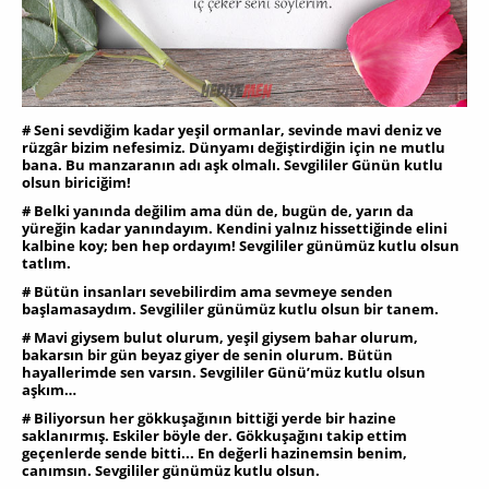
# Seni sevdiğim kadar yeşil ormanlar, sevinde mavi deniz ve
rüzgâr bizim nefesimiz. Dünyamı değiştirdiğin için ne mutlu
bana. Bu manzaranın adı aşk olmalı. Sevgililer Günün kutlu
olsun biriciğim!
# Belki yanında değilim ama dün de, bugün de, yarın da
yüreğin kadar yanındayım. Kendini yalnız hissettiğinde elini
kalbine koy; ben hep ordayım! Sevgililer günümüz kutlu olsun
tatlım.
# Bütün insanları sevebilirdim ama sevmeye senden
başlamasaydım. Sevgililer günümüz kutlu olsun bir tanem.
# Mavi giysem bulut olurum, yeşil giysem bahar olurum,
bakarsın bir gün beyaz giyer de senin olurum. Bütün
hayallerimde sen varsın. Sevgililer Günü’müz kutlu olsun
aşkım…
# Biliyorsun her gökkuşağının bittiği yerde bir hazine
saklanırmış. Eskiler böyle der. Gökkuşağını takip ettim
geçenlerde sende bitti... En değerli hazinemsin benim,
canımsın. Sevgililer günümüz kutlu olsun.