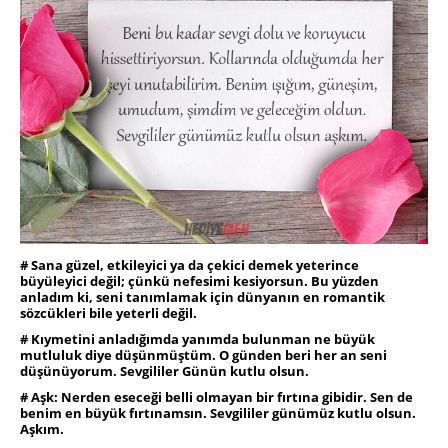
# Sana güzel, etkileyici ya da çekici demek yeterince
büyüleyici değil; çünkü nefesimi kesiyorsun. Bu yüzden
anladım ki, seni tanımlamak için dünyanın en romantik
sözcükleri bile yeterli değil.
# Kıymetini anladığımda yanımda bulunman ne büyük
mutluluk diye düşünmüştüm. O günden beri her an seni
düşünüyorum. Sevgililer Günün kutlu olsun.
# Aşk: Nerden eseceği belli olmayan bir fırtına gibidir. Sen de
benim en büyük fırtınamsın. Sevgililer günümüz kutlu olsun.
Aşkım.