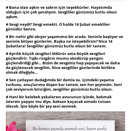
# Bana olan aşkın ve sabrın için teşekkürler. Hayatımda
olduğun için çok şanslıyım. Sevgililer günümüz kutlu olsun
aşkım.
# Sevgi neydi? Sevgi emekti. O halde 14 Şubat emekliler
günüdür bence.
# Bir nehir gibi akıyor yaşamımız bir arada. Seninle başlıyor ve
seninle bitiyor günlerim. Başka ne isteyebilirim? Nice 14
Şubatlara! Sevgililer günümüz kutlu olsun bir tanem.
# Ayrılık küçük sevgileri öldürür ama büyük sevgileri
güçlendirir. Tıpkı rüzgârın mumu söndürüp yangını
güçlendirdiği gibi… Bizim de sevgimiz hep yaşayacak ve daha
da güçlenecek sevgilim. Nice sevgililer günlerinde birlikte
olmak dileğiyle…
# Sen çatlayan dudağımda bir damla su, içimdeki yaşama
tutkusu, avuçlarıma düşen kar tanesi, sen her şeyimsin. Seni
çok seviyorum biriciğim, sevgililer günümüz kutlu olsun.
# Hani bir kelebek yakalarsın avucunun içinde, bakmak
istersin yaşıyor mu diye, baksan kaçacak sımsıkı tutsan
ölecek. İşte böyle bir şey seni sevmek.