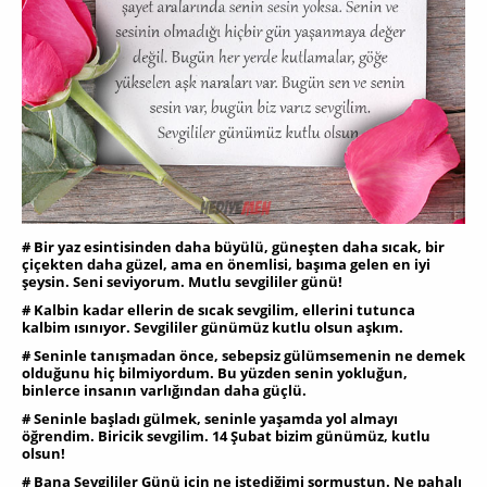
# Bir yaz esintisinden daha büyülü, güneşten daha sıcak, bir
çiçekten daha güzel, ama en önemlisi, başıma gelen en iyi
şeysin. Seni seviyorum. Mutlu sevgililer günü!
# Kalbin kadar ellerin de sıcak sevgilim, ellerini tutunca
kalbim ısınıyor. Sevgililer günümüz kutlu olsun aşkım.
# Seninle tanışmadan önce, sebepsiz gülümsemenin ne demek
olduğunu hiç bilmiyordum. Bu yüzden senin yokluğun,
binlerce insanın varlığından daha güçlü.
# Seninle başladı gülmek, seninle yaşamda yol almayı
öğrendim. Biricik sevgilim. 14 Şubat bizim günümüz, kutlu
olsun!
# Bana Sevgililer Günü için ne istediğimi sormuştun. Ne pahalı