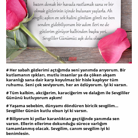
# Her sabah gözlerimi açtığımda seni yanımda arıyorum. Bir
kutlamanın ışıkları, mutlu insanlar ya da çöken akşam
karanlığı sana dair karşı koyulmaz bir hisle kaplıyor tüm
ruhumu. Seni çok seviyorum, her an özlüyorum. İyi ki varsın.
# Tüm kalbim, akciğerim, karaciğerim ve dalağım ile Sevgililer
Gününü kutluyorum aşkım!
# Yaşama sebebim, dünyamı döndüren biricik sevgilim…
Sevgililer Günün kutlu olsun iyi ki varsın.
# Biliyorum ki yollar karanlıktan geçtiğinde yanımda sen
varsın. Ellerin ellerime dokunduğu sürece varlığım
tamamlanmış olacak. Sevgilim, canım sevgilim iyi ki
benimlesin.