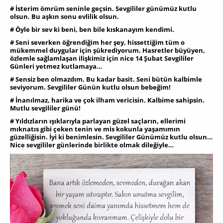
# İsterim ömrüm seninle geçsin. Sevgililer günümüz kutlu
olsun. Bu aşkın sonu evlilik olsun.
# Öyle bir sev ki beni, ben bile kıskanayım kendimi.
# Seni severken öğrendiğim her şey, hissettiğim tüm o
mükemmel duygular için şükrediyorum. Hasretler büyüyen,
özlemle sağlamlaşan ilişkimiz için nice 14 Şubat Sevgililer
Günleri yetmez kutlamaya…
# Sensiz ben olmazdım. Bu kadar basit. Seni bütün kalbimle
seviyorum. Sevgililer Günün kutlu olsun bebeğim!
# İnanılmaz, harika ve çok ilham vericisin. Kalbime sahipsin.
Mutlu sevgililer günü!
# Yıldızların ışıklarıyla parlayan güzel saçların, ellerimi
mıknatıs gibi çeken tenin ve mis kokunla yaşamımın
güzelliğisin. İyi ki benimlesin. Sevgililer Günümüz kutlu olsun…
Nice sevgililer günlerinde birlikte olmak dileğiyle…