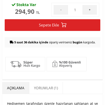
Stokta Var
294,90
-
+
TL
Sepete Ekle
5 saat 36 dakika içinde
sipariş verirseniz
bugün
kargoda.
AÇIKLAMA
YORUMLAR (1)
Hediyemen tarafından özenle hazırlanan şahlanan at ve