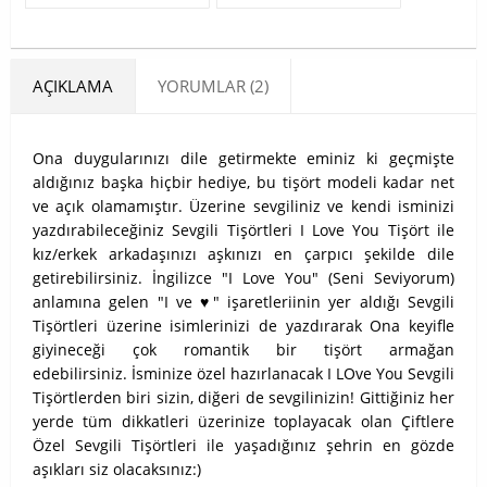
AÇIKLAMA
YORUMLAR (2)
Ona duygularınızı dile getirmekte eminiz ki geçmişte
aldığınız başka hiçbir hediye, bu tişört modeli kadar net
ve açık olamamıştır. Üzerine sevgiliniz ve kendi isminizi
yazdırabileceğiniz Sevgili Tişörtleri I Love You Tişört ile
kız/erkek arkadaşınızı aşkınızı en çarpıcı şekilde dile
getirebilirsiniz. İngilizce "I Love You" (Seni Seviyorum)
anlamına gelen "I ve ♥" işaretleriinin yer aldığı Sevgili
Tişörtleri üzerine isimlerinizi de yazdırarak Ona keyifle
giyineceği çok romantik bir tişört armağan
edebilirsiniz. İsminize özel hazırlanacak I LOve You Sevgili
Tişörtlerden biri sizin, diğeri de sevgilinizin! Gittiğiniz her
yerde tüm dikkatleri üzerinize toplayacak olan Çiftlere
Özel Sevgili Tişörtleri ile yaşadığınız şehrin en gözde
aşıkları siz olacaksınız:)